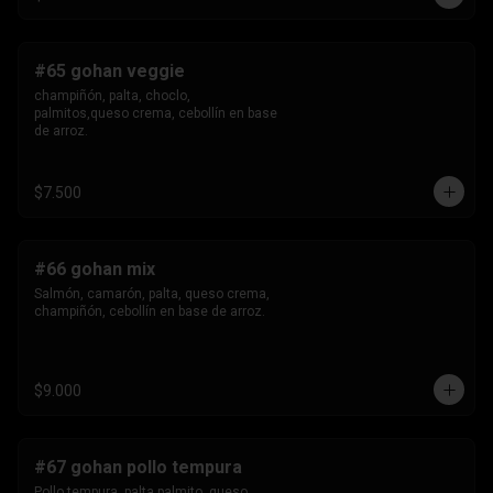
#65 gohan veggie
champiñón, palta, choclo, 
palmitos,queso crema, cebollín en base 
de arroz.
$7.500
#66 gohan mix
Salmón, camarón, palta, queso crema, 
champiñón, cebollín en base de arroz.
$9.000
#67 gohan pollo tempura
Pollo tempura, palta,palmito, queso 