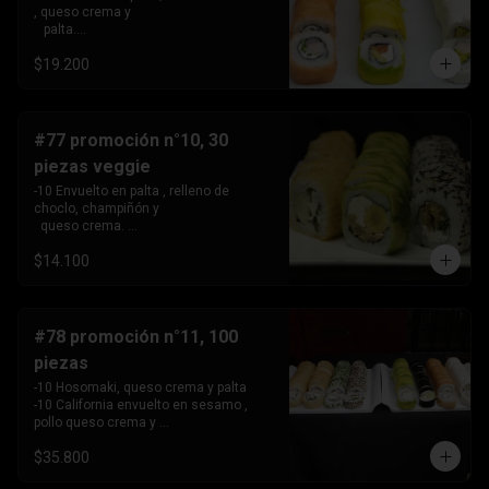
, queso crema y 

   palta.

 -10 Envuelto en salmon, relleno de 
$19.200
camarón, queso crema 

   y cebollín.

 -10 Envuelto en queso crema, relleno 
de palta y pollo.
#77 promoción n°10, 30
piezas veggie
-10 Envuelto en palta , relleno de 
choclo, champiñón y 

  queso crema. 

-10 Envuelto en sesamo, relleno de 
$14.100
champiñón , queso 

   crema y cebollín

-10 Tempura , relleno de palmito , queso 
crema y cebollín
#78 promoción n°11, 100
piezas
-10 Hosomaki, queso crema y palta

-10 California envuelto en sesamo , 
pollo queso crema y 

   cebollin,

$35.800
-10 California envuelto en ciboulette , 
palta, kanikama .
