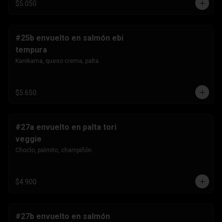
$5.050
#25b envuelto en salmón ebi
tempura
Kanikama, queso crema, palta.
$5.650
#27a envuelto en palta tori
veggie
Choclo, palmito, champiñón.
$4.900
#27b envuelto en salmón