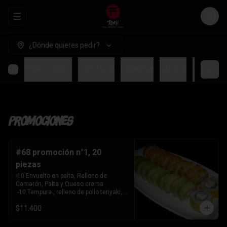
Abrir menu de navegación
Login
¿Dónde quieres pedir?
Promociones
Para Picar
Sashimis
Gohan's
Ceviches
Promociones
#68 promoción n°1, 20
piezas
-10 Envuelto en palta, Relleno de 
Camarón, Palta y Queso crema

 -10 Tempura , relleno de pollo teriyaki, 
queso crema y cebollín
$11.400