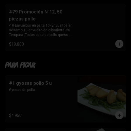
-10 Envuelto en salmon , camarón 
queso crema y 

    cebollín. 

#79 Promoción N°12, 50
-10 envuelto en palta , salmon, queso 
piezas pollo
crema y cebollín 

-10 Envuelto en queso crema, palmito, 
-10 Envueltos en palta 10- Envueltos en 
palta.

sesamo 10-envuelto en ciboulette -20 
-10 Tempura, kanikama y palta 

Tempura ,Todos base de pollo queso 
-10 Tempura, pollo , queso crema y 
crema y cebollin
cebollín. 

$19.800
-10 Tempura , Camaron y Palta. 

-10 Tempura . palmito , queso crema y 
cebollín. 

-1 Bebida 

Para Picar
    Coca Cola sin azúcar 1.5 ltros
#1 gyosas pollo 5 u
Gyosas de pollo.
$4.950