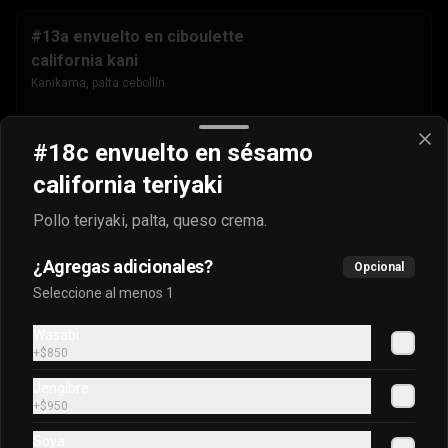
#13a envuelto en ciboulette
california kani
Kanikama, palta cebollín.
$4.500
#18c envuelto en sésamo
california teriyaki
#13b envuelto en masago
Pollo teriyaki, palta, queso crema.
california kani
Kanikama, palta cebollín.
¿Agregas adicionales?
Opcional
Seleccione al menos 1
$4.500
Wasabi
+
$850
Jengibre
#13c envuelto en sésamo
+
$950
california kani
Soya
Kanikama, palta cebollín.