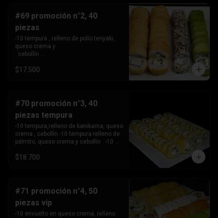
#69 promoción n°2, 40
piezas
-10 tempura , relleno de pollo teriyaki, 
queso crema y 

  cebollín 

-10tempura, relleno de palmito , queso 
$17.500
crema y cebollín. -10 envuelto en palta, 
relleno de Camaron, queso crema y 

  cebollín. 

-10 envuelto en sesamo relleno de 
kanikama, queso crema 

#70 promoción n°3, 40
   y cebollín .
piezas tempura
-10 tempura,relleno de kanikama, queso 
crema , cebollín -10 tempura relleno de 
palmito, queso crema y cebollín   -10 
tempura relleno de pollo teriyaki ,queso 
$18.700
crema y 

       cebollín.

-10 Tempura relleno de camarón, queso 
crema y cebollin.
#71 promoción n°4, 50
piezas vip
-10 envuelto en queso crema, relleno 