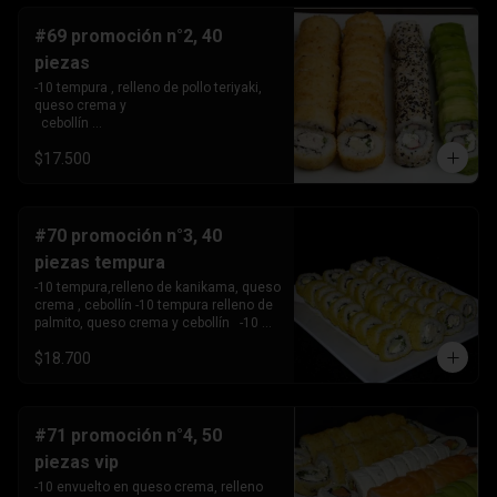
#69 promoción n°2, 40
piezas
-10 tempura , relleno de pollo teriyaki, 
queso crema y 

  cebollín 

-10tempura, relleno de palmito , queso 
$17.500
crema y cebollín. -10 envuelto en palta, 
relleno de Camaron, queso crema y 

  cebollín. 

-10 envuelto en sesamo relleno de 
kanikama, queso crema 

#70 promoción n°3, 40
   y cebollín .
piezas tempura
-10 tempura,relleno de kanikama, queso 
crema , cebollín -10 tempura relleno de 
palmito, queso crema y cebollín   -10 
tempura relleno de pollo teriyaki ,queso 
$18.700
crema y 

       cebollín.

-10 Tempura relleno de camarón, queso 
crema y cebollin.
#71 promoción n°4, 50
piezas vip
-10 envuelto en queso crema, relleno 