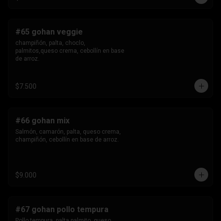
#65 gohan veggie
champiñón, palta, choclo, 
palmitos,queso crema, cebollín en base 
de arroz.
$7.500
#66 gohan mix
Salmón, camarón, palta, queso crema, 
champiñón, cebollín en base de arroz.
$9.000
#67 gohan pollo tempura
Pollo tempura, palta,palmito, queso 