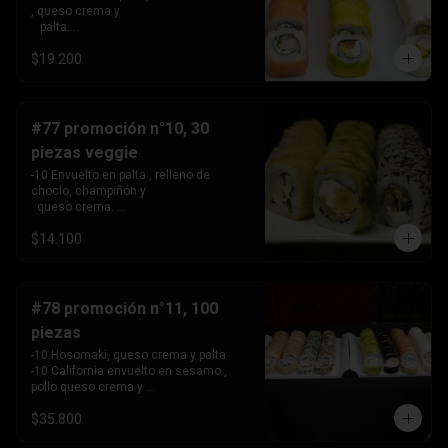
, queso crema y 

   palta.

 -10 Envuelto en salmon, relleno de 
$19.200
camarón, queso crema 

   y cebollín.

 -10 Envuelto en queso crema, relleno 
de palta y pollo.
#77 promoción n°10, 30
piezas veggie
-10 Envuelto en palta , relleno de 
choclo, champiñón y 

  queso crema. 

-10 Envuelto en sesamo, relleno de 
$14.100
champiñón , queso 

   crema y cebollín

-10 Tempura , relleno de palmito , queso 
crema y cebollín
#78 promoción n°11, 100
piezas
-10 Hosomaki, queso crema y palta

-10 California envuelto en sesamo , 
pollo queso crema y 

   cebollin,

$35.800
-10 California envuelto en ciboulette , 
palta, kanikama .
