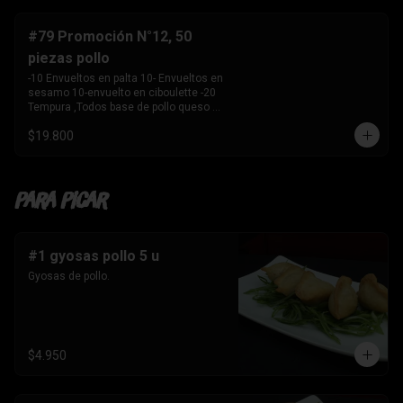
-10 Envuelto en salmon , camarón 
queso crema y 

    cebollín. 

#79 Promoción N°12, 50
-10 envuelto en palta , salmon, queso 
piezas pollo
crema y cebollín 

-10 Envuelto en queso crema, palmito, 
-10 Envueltos en palta 10- Envueltos en 
palta.

sesamo 10-envuelto en ciboulette -20 
-10 Tempura, kanikama y palta 

Tempura ,Todos base de pollo queso 
-10 Tempura, pollo , queso crema y 
crema y cebollin
cebollín. 

$19.800
-10 Tempura , Camaron y Palta. 

-10 Tempura . palmito , queso crema y 
cebollín. 

-1 Bebida 

Para Picar
    Coca Cola sin azúcar 1.5 ltros
#1 gyosas pollo 5 u
Gyosas de pollo.
$4.950