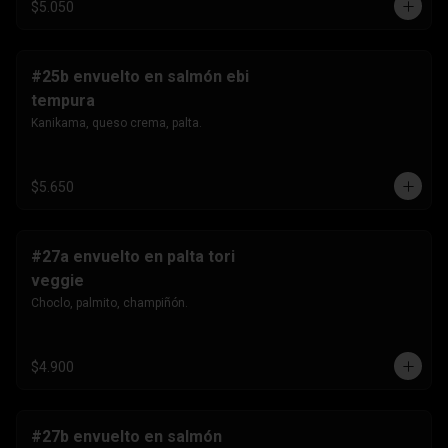
$5.050
#25b envuelto en salmón ebi
tempura
Kanikama, queso crema, palta.
$5.650
#27a envuelto en palta tori
veggie
Choclo, palmito, champiñón.
$4.900
#27b envuelto en salmón