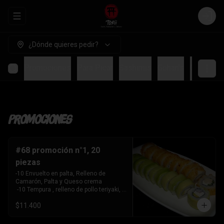
Abrir menu de navegación
Login
¿Dónde quieres pedir?
Promociones
Para Picar
Sashimis
Gohan's
Ceviches
Promociones
#68 promoción n°1, 20
piezas
-10 Envuelto en palta, Relleno de 
Camarón, Palta y Queso crema

 -10 Tempura , relleno de pollo teriyaki, 
queso crema y cebollín
$11.400