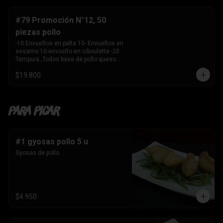
-10 Envuelto en salmon , camarón 
queso crema y 

    cebollín. 

#79 Promoción N°12, 50
-10 envuelto en palta , salmon, queso 
piezas pollo
crema y cebollín 

-10 Envuelto en queso crema, palmito, 
-10 Envueltos en palta 10- Envueltos en 
palta.

sesamo 10-envuelto en ciboulette -20 
-10 Tempura, kanikama y palta 

Tempura ,Todos base de pollo queso 
-10 Tempura, pollo , queso crema y 
crema y cebollin
cebollín. 

$19.800
-10 Tempura , Camaron y Palta. 

-10 Tempura . palmito , queso crema y 
cebollín. 

-1 Bebida 

Para Picar
    Coca Cola sin azúcar 1.5 ltros
#1 gyosas pollo 5 u
Gyosas de pollo.
$4.950