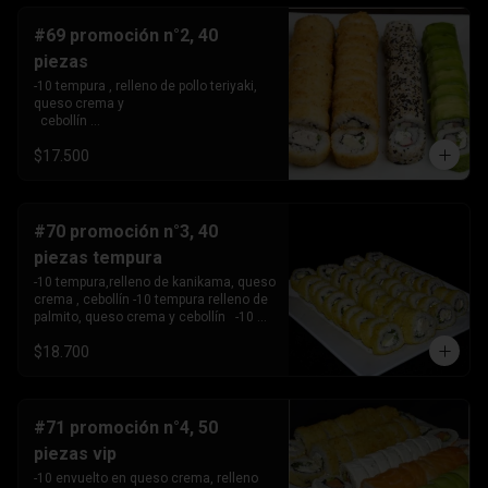
#69 promoción n°2, 40
piezas
-10 tempura , relleno de pollo teriyaki, 
queso crema y 

  cebollín 

-10tempura, relleno de palmito , queso 
$17.500
crema y cebollín. -10 envuelto en palta, 
relleno de Camaron, queso crema y 

  cebollín. 

-10 envuelto en sesamo relleno de 
kanikama, queso crema 

#70 promoción n°3, 40
   y cebollín .
piezas tempura
-10 tempura,relleno de kanikama, queso 
crema , cebollín -10 tempura relleno de 
palmito, queso crema y cebollín   -10 
tempura relleno de pollo teriyaki ,queso 
$18.700
crema y 

       cebollín.

-10 Tempura relleno de camarón, queso 
crema y cebollin.
#71 promoción n°4, 50
piezas vip
-10 envuelto en queso crema, relleno 