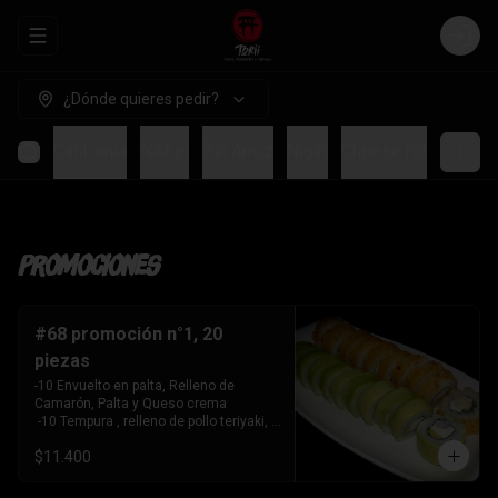
Abrir menu de navegación
Login
¿Dónde quieres pedir?
mpura
California
Nikkei
Sin Arroz
Nigiri
Cheese roll
Bebid
Promociones
#68 promoción n°1, 20
piezas
-10 Envuelto en palta, Relleno de 
Camarón, Palta y Queso crema

 -10 Tempura , relleno de pollo teriyaki, 
queso crema y cebollín
$11.400