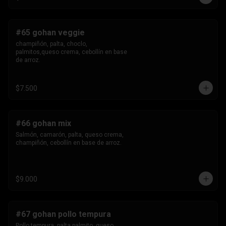
#65 gohan veggie
champiñón, palta, choclo, 
palmitos,queso crema, cebollín en base 
de arroz.
$7.500
#66 gohan mix
Salmón, camarón, palta, queso crema, 
champiñón, cebollín en base de arroz.
$9.000
#67 gohan pollo tempura
Pollo tempura, palta,palmito, queso 