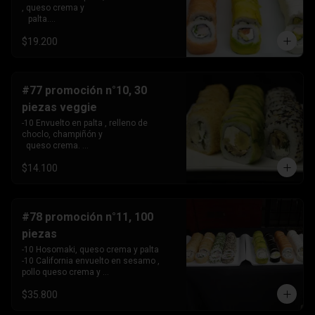
, queso crema y 

   palta.

 -10 Envuelto en salmon, relleno de 
$19.200
camarón, queso crema 

   y cebollín.

 -10 Envuelto en queso crema, relleno 
de palta y pollo.
#77 promoción n°10, 30
piezas veggie
-10 Envuelto en palta , relleno de 
choclo, champiñón y 

  queso crema. 

-10 Envuelto en sesamo, relleno de 
$14.100
champiñón , queso 

   crema y cebollín

-10 Tempura , relleno de palmito , queso 
crema y cebollín
#78 promoción n°11, 100
piezas
-10 Hosomaki, queso crema y palta

-10 California envuelto en sesamo , 
pollo queso crema y 

   cebollin,

$35.800
-10 California envuelto en ciboulette , 
palta, kanikama .
