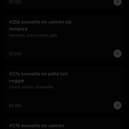
$5.050
#25b envuelto en salmón ebi
tempura
Kanikama, queso crema, palta.
$5.650
#27a envuelto en palta tori
veggie
Choclo, palmito, champiñón.
$4.900
#27b envuelto en salmón