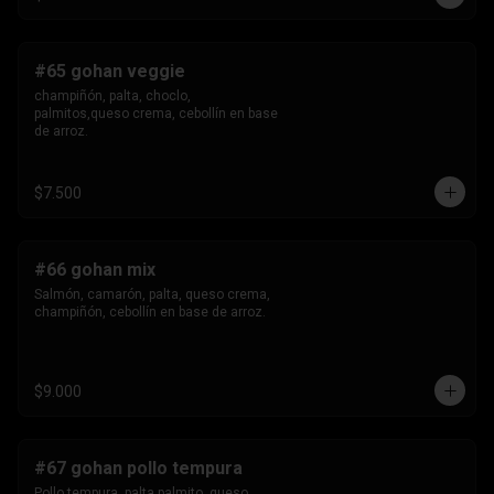
#65 gohan veggie
champiñón, palta, choclo, 
palmitos,queso crema, cebollín en base 
de arroz.
$7.500
#66 gohan mix
Salmón, camarón, palta, queso crema, 
champiñón, cebollín en base de arroz.
$9.000
#67 gohan pollo tempura
Pollo tempura, palta,palmito, queso 