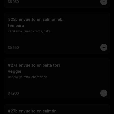
$5.050
#25b envuelto en salmón ebi
tempura
Kanikama, queso crema, palta.
$5.650
#27a envuelto en palta tori
veggie
Choclo, palmito, champiñón.
$4.900
#27b envuelto en salmón