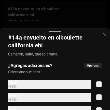
#13a envuelto en ciboulette
california kani
Kanikama, palta cebollín.
$4.500
#14a envuelto en ciboulette
california ebi
#13b envuelto en masago
Camarón, palta, queso crema.
california kani
Kanikama, palta cebollín.
¿Agregas adicionales?
Opcional
Seleccione al menos 1
$4.500
Wasabi
+
$850
Jengibre
#13c envuelto en sésamo
+
$950
california kani
Soya
Kanikama, palta cebollín.