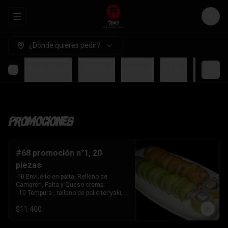
Abrir menu de navegación
Login
¿Dónde quieres pedir?
Promociones
Para Picar
Sashimis
Gohan's
Ceviches
Promociones
#68 promoción n°1, 20
piezas
-10 Envuelto en palta, Relleno de 
Camarón, Palta y Queso crema

 -10 Tempura , relleno de pollo teriyaki, 
queso crema y cebollín
$11.400