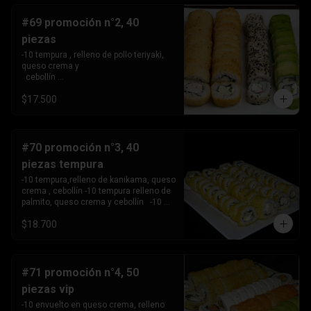
#69 promoción n°2, 40
piezas
-10 tempura , relleno de pollo teriyaki, 
queso crema y 

  cebollín 

-10tempura, relleno de palmito , queso 
$17.500
crema y cebollín. -10 envuelto en palta, 
relleno de Camaron, queso crema y 

  cebollín. 

-10 envuelto en sesamo relleno de 
kanikama, queso crema 

#70 promoción n°3, 40
   y cebollín .
piezas tempura
-10 tempura,relleno de kanikama, queso 
crema , cebollín -10 tempura relleno de 
palmito, queso crema y cebollín   -10 
tempura relleno de pollo teriyaki ,queso 
$18.700
crema y 

       cebollín.

-10 Tempura relleno de camarón, queso 
crema y cebollin.
#71 promoción n°4, 50
piezas vip
-10 envuelto en queso crema, relleno 