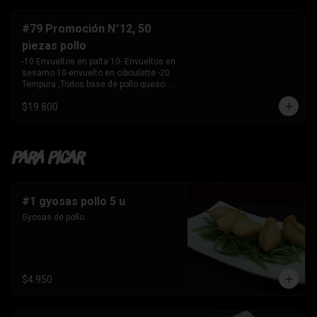
-10 Envuelto en salmon , camarón 
queso crema y 

    cebollín. 

#79 Promoción N°12, 50
-10 envuelto en palta , salmon, queso 
piezas pollo
crema y cebollín 

-10 Envuelto en queso crema, palmito, 
-10 Envueltos en palta 10- Envueltos en 
palta.

sesamo 10-envuelto en ciboulette -20 
-10 Tempura, kanikama y palta 

Tempura ,Todos base de pollo queso 
-10 Tempura, pollo , queso crema y 
crema y cebollin
cebollín. 

$19.800
-10 Tempura , Camaron y Palta. 

-10 Tempura . palmito , queso crema y 
cebollín. 

-1 Bebida 

Para Picar
    Coca Cola sin azúcar 1.5 ltros
#1 gyosas pollo 5 u
Gyosas de pollo.
$4.950