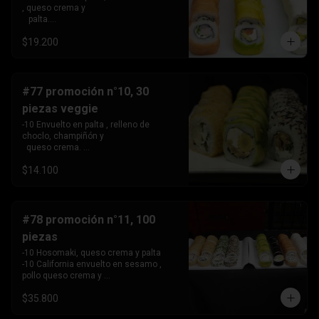
, queso crema y 

   palta.

 -10 Envuelto en salmon, relleno de 
$19.200
camarón, queso crema 

   y cebollín.

 -10 Envuelto en queso crema, relleno 
de palta y pollo.
#77 promoción n°10, 30
piezas veggie
-10 Envuelto en palta , relleno de 
choclo, champiñón y 

  queso crema. 

-10 Envuelto en sesamo, relleno de 
$14.100
champiñón , queso 

   crema y cebollín

-10 Tempura , relleno de palmito , queso 
crema y cebollín
#78 promoción n°11, 100
piezas
-10 Hosomaki, queso crema y palta

-10 California envuelto en sesamo , 
pollo queso crema y 

   cebollin,

$35.800
-10 California envuelto en ciboulette , 
palta, kanikama .
