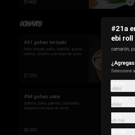
$9.800
Gohan's
#21a en
ebi roll
#61 gohan teriyaki
camarón, pa
Pollo teriyaki, palta, cebollín, queso 
crema, sésamo con base de arroz.
¿Agregas 
Seleccione 
$7.200
Wasabi
+
$850
#64 gohan sake
Jengibre
Salmón, palta, palmito, ciboulette, 
+
$950
sésamo con base de arroz.
Soya
+
$1.100
$8.300
Teriyaki