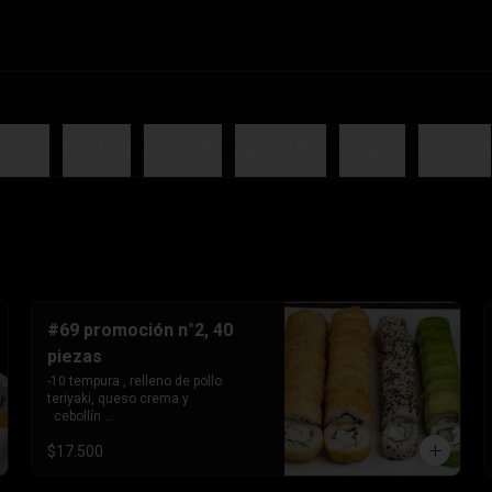
viches
Hand roll
Hosomaki
Special Roll
Tempura
California
#69 promoción n°2, 40
piezas
-10 tempura , relleno de pollo 
teriyaki, queso crema y 

  cebollín 

-10tempura, relleno de palmito , 
$17.500
queso crema y cebollín. -10 
envuelto en palta, relleno de 
Camaron, queso crema y 
