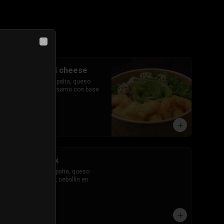
Close
#63 gohan ebi cheese
Camarón tempura, palta, queso 
crema, cebollín, sésamo con base 
de arroz.
$8.200
#66 gohan mix
Salmón, camarón, palta, queso 
crema, champiñón, cebollín en 
base de arroz.
$9.000