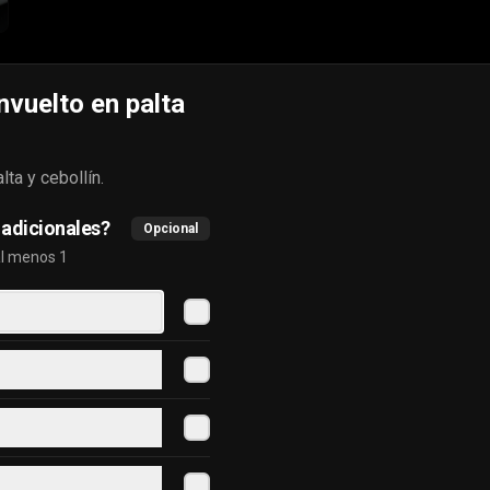
vuelto en palta
#62 gohan tori
lta y cebollín.
Salmón, camarón, palta, queso 
crema, sésamo con base de arroz.
adicionales?
Opcional
al menos 1
$8.650
#65 gohan veggie
champiñón, palta, choclo, 
palmitos,queso crema, cebollín en 
base de arroz.
$7.500