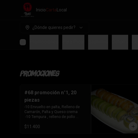
Inicio
Carta
Local
¿Dónde quieres pedir?
Promociones
Para Picar
Sashimis
Gohan's
Ce
Promociones
#68 promoción n°1, 20
piezas
-10 Envuelto en palta, Relleno de 
Camarón, Palta y Queso crema

 -10 Tempura , relleno de pollo 
teriyaki, queso crema y cebollín
$11.400