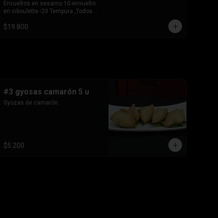
Envueltos en sesamo 10-envuelto 
en ciboulette -20 Tempura ,Todos 
base de pollo queso crema y 
$19.800
cebollin
#3 gyosas camarón 5 u
Gyozas de camarón.
$5.200