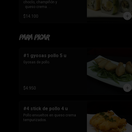
de kanikama, queso 

choclo, champiñón y 

   crema y cebollín.
  queso crema. 

-10 Envuelto en sesamo, relleno de 
$14.100
champiñón , queso 

   crema y cebollín

-10 Tempura , relleno de palmito , 
queso crema y cebollín
Para Picar
#1 gyosas pollo 5 u
Gyosas de pollo.
$4.950
#4 stick de pollo 4 u
Pollo envueltos en queso crema 
tempurizados.