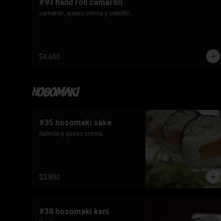
#93 hand roll camarón
camarón, queso crema y cebollín.
$4.600
Hosomaki
#35 hosomaki sake
Salmón y queso crema.
$3.800
#38 hosomaki kani