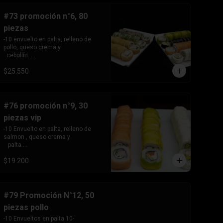
queso crema y cebollin.
#73 promoción n°6, 80
piezas
-10 envuelto en palta, relleno de 
pollo, queso crema y 

  cebollín. 

-10envuelto en salmón, relleno de 
$25.550
kanikama , queso crema 

  y cebollín.

 -10 envuelto en ciboulette, relleno 
de camarón, queso 

  crema y palta

#76 promoción n°9, 30
 -10 envuelto en sésamo, relleno de 
piezas vip
salmón, queso 

   crema y palta

-10 Envuelto en palta, relleno de 
-10 envuelto en queso crema , 
salmon , queso crema y 

relleno de palmito, choclo 

   palta.

  y champiñón .

 -10 Envuelto en salmon, relleno de 
-10 tempura relleno de kanikama, 
$19.200
camarón, queso crema 

queso crema y cebollin -10 
   y cebollín.

tempura, relleno de pollo, queso 
 -10 Envuelto en queso crema, 
crema y cebollín . -10 hosomaki, 
relleno de palta y pollo.
relleno de queso crema y palta
#79 Promoción N°12, 50
piezas pollo
-10 Envueltos en palta 10- 