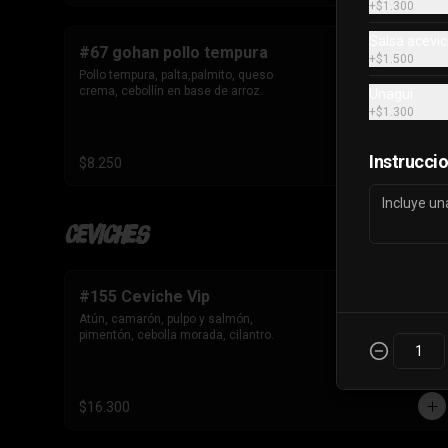
+
$1.300
Salsa acevi
#67 gohan pollo tempura
+
$1.500
Pollo tempura, palta,palmito, queso 
crema, cebollín en base de arroz.
Unagui
+
$1.300
Instrucci
$8.250
Ceviches
#155 Ceviche Vip
Atún, camarón, pulpo y salmón, 
pimentón, cebolla morada, cilantro.
$16.300