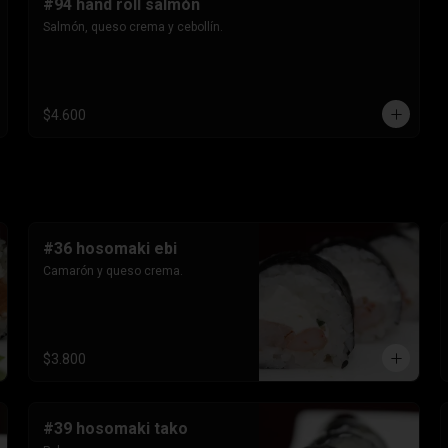
#94 hand roll salmón
Salmón, queso crema y cebollín.
$4.600
#36 hosomaki ebi
Camarón y queso crema.
$3.800
#39 hosomaki tako