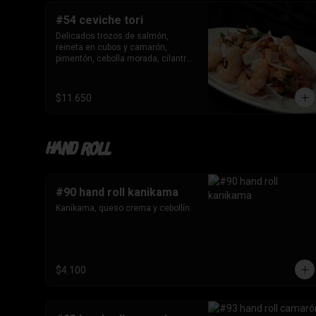
#54 ceviche tori
Delicados trozos de salmón, 
reineta en cubos y camarón, 
pimentón, cebolla morada, cilantro 
en leche de tigre.
$11.650
Hand roll
#90 hand roll kanikama
Kanikama, queso crema y cebollín.
$4.100