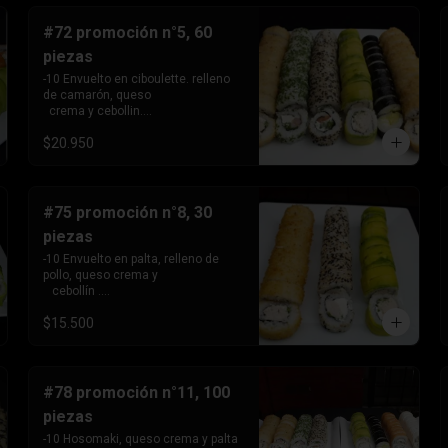
  cebollín. 

-10 envuelto en sesamo relleno de 
#72 promoción n°5, 60
kanikama, queso crema 

piezas
   y cebollín .
-10 Envuelto en ciboulette. relleno 
de camarón, queso 

  crema y cebollin.

-10 Envuelto en sésamo , relleno de 
$20.950
salmón, queso crema y 

   cebollin. 

-10 envuelto en palta, relleno de 
pollo, queso crema y 

  cebollin.

#75 promoción n°8, 30
-10 Tempura, relleno de palmito 
piezas
queso crema y ciboullete - 

  10 Tempura, relleno de pollo, 
-10 Envuelto en palta, relleno de 
queso crema y cebollin.

pollo, queso crema y 

- 10 hosomaki, relleno de queso 
   cebollín .

crema y palta
- 10 envuelto en sesamo, relleno de 
$15.500
pollo , queso crema 

   cebollín

- 10 tempura , relleno de pollo, 
queso crema y cebollín.
#78 promoción n°11, 100
piezas
-10 Hosomaki, queso crema y palta
