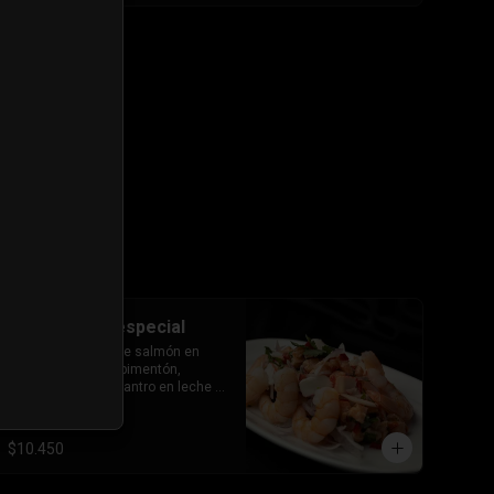
#53 ceviche especial
Delicados trozos de salmón en 
cubos y camarón, pimentón, 
cebolla morada, cilantro en leche 
de tigre.
$10.450