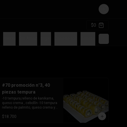
Login
$0
Nikkei
Sin Arroz
Nigiri
Cheese roll
Bebidas
Sushi Burger
#70 promoción n°3, 40
piezas tempura
-10 tempura,relleno de kanikama, 
queso crema , cebollín -10 tempura 
relleno de palmito, queso crema y 
cebollín   -10 tempura relleno de 
$18.700
pollo teriyaki ,queso crema y 

       cebollín.

-10 Tempura relleno de camarón, 