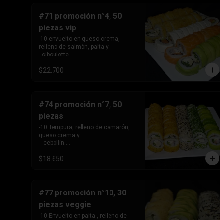
#71 promoción n°4, 50
piezas vip
-10 envuelto en queso crema, 
relleno de salmón, palta y 

  ciboulette. 

-10envuelto en palta , relleno de 
$22.700
pollo apanado, queso 

  crema y cebollín. 

-10tempura, relleno de pollo, queso 
crema y cebollín,

 10- tempura, relleno de camarón 
#74 promoción n°7, 50
queso crema y cebollín. -10 
piezas
envuelto en salmon, relleno de 
salmon camarón y 

-10 Tempura, relleno de camarón, 
  queso crema.
queso crema y 

   cebollín.

 -10 tempura, relleno de pollo, 
$18.650
queso crema y cebollín.

 -10 envuelto en palta , relleno de 
camarón y queso 

   crema. 

-10 envuelto en sesamo, relleno de 
#77 promoción n°10, 30
pollo , queso crema y 

piezas veggie
   cebollín.

 -10 envuelto en ciboulette, relleno 
-10 Envuelto en palta , relleno de 