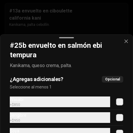
#13a envuelto en ciboulette
california kani
Kanikama, palta cebollín.
$4.500
#25b envuelto en salmón ebi
tempura
#13b envuelto en masago
Kanikama, queso crema, palta.
california kani
Kanikama, palta cebollín.
¿Agregas adicionales?
Opcional
Seleccione al menos 1
$4.500
Wasabi
+
$850
Jengibre
#13c envuelto en sésamo
+
$950
california kani
Soya
Kanikama, palta cebollín.