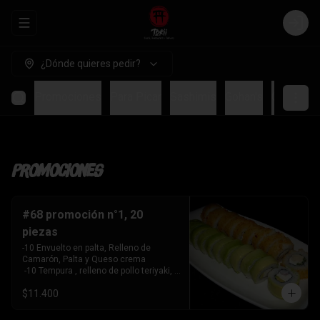
Abrir menu de navegación
Login
¿Dónde quieres pedir?
Promociones
Para Picar
Sashimis
Gohan's
Ceviches
Promociones
#68 promoción n°1, 20
piezas
-10 Envuelto en palta, Relleno de 
Camarón, Palta y Queso crema

 -10 Tempura , relleno de pollo teriyaki, 
queso crema y cebollín
$11.400