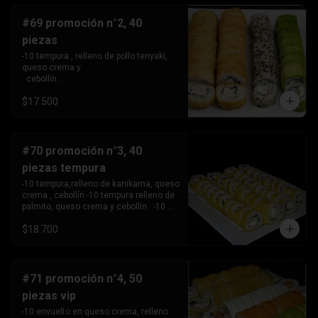
#69 promoción n°2, 40
piezas
-10 tempura , relleno de pollo teriyaki, 
queso crema y 

  cebollín 

-10tempura, relleno de palmito , queso 
$17.500
crema y cebollín. -10 envuelto en palta, 
relleno de Camaron, queso crema y 

  cebollín. 

-10 envuelto en sesamo relleno de 
kanikama, queso crema 

#70 promoción n°3, 40
   y cebollín .
piezas tempura
-10 tempura,relleno de kanikama, queso 
crema , cebollín -10 tempura relleno de 
palmito, queso crema y cebollín   -10 
tempura relleno de pollo teriyaki ,queso 
$18.700
crema y 

       cebollín.

-10 Tempura relleno de camarón, queso 
crema y cebollin.
#71 promoción n°4, 50
piezas vip
-10 envuelto en queso crema, relleno 