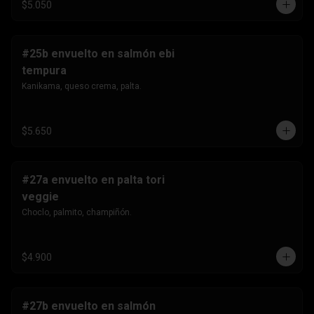
$5.050
#25b envuelto en salmón ebi
tempura
Kanikama, queso crema, palta.
$5.650
#27a envuelto en palta tori
veggie
Choclo, palmito, champiñón.
$4.900
#27b envuelto en salmón