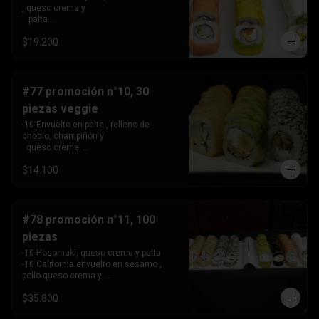
, queso crema y 

   palta.

 -10 Envuelto en salmon, relleno de 
$19.200
camarón, queso crema 

   y cebollín.

 -10 Envuelto en queso crema, relleno 
de palta y pollo.
#77 promoción n°10, 30
piezas veggie
-10 Envuelto en palta , relleno de 
choclo, champiñón y 

  queso crema. 

-10 Envuelto en sesamo, relleno de 
$14.100
champiñón , queso 

   crema y cebollín

-10 Tempura , relleno de palmito , queso 
crema y cebollín
#78 promoción n°11, 100
piezas
-10 Hosomaki, queso crema y palta

-10 California envuelto en sesamo , 
pollo queso crema y 

   cebollin,

$35.800
-10 California envuelto en ciboulette , 
palta, kanikama .
