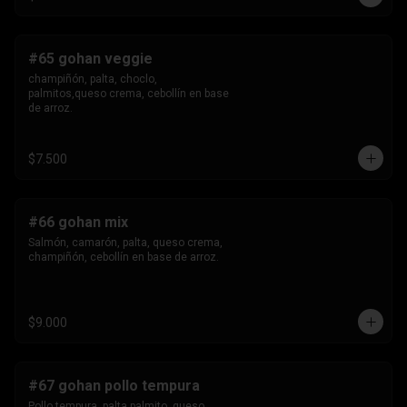
#65 gohan veggie
champiñón, palta, choclo, 
palmitos,queso crema, cebollín en base 
de arroz.
$7.500
#66 gohan mix
Salmón, camarón, palta, queso crema, 
champiñón, cebollín en base de arroz.
$9.000
#67 gohan pollo tempura
Pollo tempura, palta,palmito, queso 