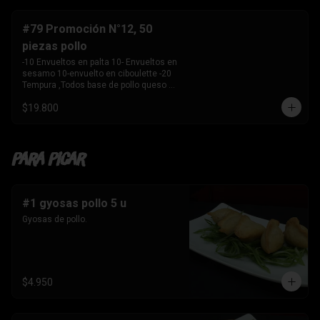
-10 Envuelto en salmon , camarón 
queso crema y 

    cebollín. 

#79 Promoción N°12, 50
-10 envuelto en palta , salmon, queso 
piezas pollo
crema y cebollín 

-10 Envuelto en queso crema, palmito, 
-10 Envueltos en palta 10- Envueltos en 
palta.

sesamo 10-envuelto en ciboulette -20 
-10 Tempura, kanikama y palta 

Tempura ,Todos base de pollo queso 
-10 Tempura, pollo , queso crema y 
crema y cebollin
cebollín. 

$19.800
-10 Tempura , Camaron y Palta. 

-10 Tempura . palmito , queso crema y 
cebollín. 

-1 Bebida 

Para Picar
    Coca Cola sin azúcar 1.5 ltros
#1 gyosas pollo 5 u
Gyosas de pollo.
$4.950