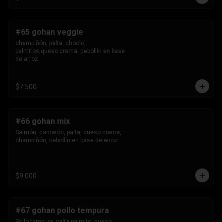
#65 gohan veggie
champiñón, palta, choclo, 
palmitos,queso crema, cebollín en base 
de arroz.
$7.500
#66 gohan mix
Salmón, camarón, palta, queso crema, 
champiñón, cebollín en base de arroz.
$9.000
#67 gohan pollo tempura
Pollo tempura, palta,palmito, queso 