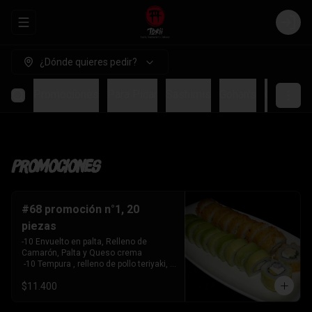
Abrir menu de navegación
Login
¿Dónde quieres pedir?
Promociones
Para Picar
Sashimis
Gohan's
Ceviches
Promociones
#68 promoción n°1, 20
piezas
-10 Envuelto en palta, Relleno de 
Camarón, Palta y Queso crema

 -10 Tempura , relleno de pollo teriyaki, 
queso crema y cebollín
$11.400