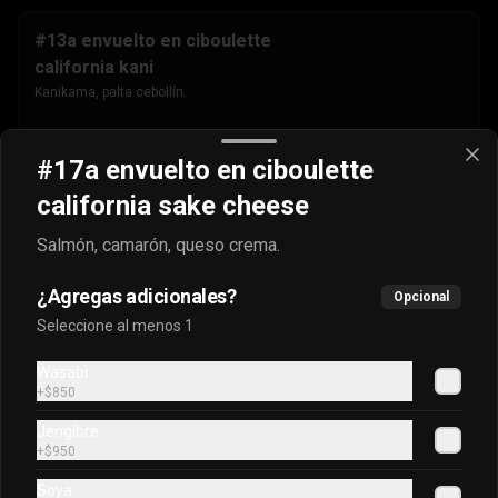
#13a envuelto en ciboulette
california kani
Kanikama, palta cebollín.
$4.500
#17a envuelto en ciboulette
california sake cheese
#13b envuelto en masago
Salmón, camarón, queso crema.
california kani
Kanikama, palta cebollín.
¿Agregas adicionales?
Opcional
Seleccione al menos 1
$4.500
Wasabi
+
$850
Jengibre
#13c envuelto en sésamo
+
$950
california kani
Soya
Kanikama, palta cebollín.