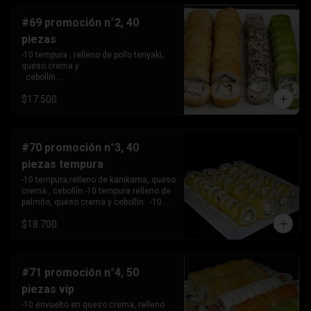
#69 promoción n°2, 40
piezas
-10 tempura , relleno de pollo teriyaki, 
queso crema y 

  cebollín 

-10tempura, relleno de palmito , queso 
$17.500
crema y cebollín. -10 envuelto en palta, 
relleno de Camaron, queso crema y 

  cebollín. 

-10 envuelto en sesamo relleno de 
kanikama, queso crema 

#70 promoción n°3, 40
   y cebollín .
piezas tempura
-10 tempura,relleno de kanikama, queso 
crema , cebollín -10 tempura relleno de 
palmito, queso crema y cebollín   -10 
tempura relleno de pollo teriyaki ,queso 
$18.700
crema y 

       cebollín.

-10 Tempura relleno de camarón, queso 
crema y cebollin.
#71 promoción n°4, 50
piezas vip
-10 envuelto en queso crema, relleno 