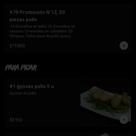
-10 Envuelto en salmon , camarón 
queso crema y 

    cebollín. 

#79 Promoción N°12, 50
-10 envuelto en palta , salmon, queso 
piezas pollo
crema y cebollín 

-10 Envuelto en queso crema, palmito, 
-10 Envueltos en palta 10- Envueltos en 
palta.

sesamo 10-envuelto en ciboulette -20 
-10 Tempura, kanikama y palta 

Tempura ,Todos base de pollo queso 
-10 Tempura, pollo , queso crema y 
crema y cebollin
cebollín. 

$19.800
-10 Tempura , Camaron y Palta. 

-10 Tempura . palmito , queso crema y 
cebollín. 

-1 Bebida 

Para Picar
    Coca Cola sin azúcar 1.5 ltros
#1 gyosas pollo 5 u
Gyosas de pollo.
$4.950