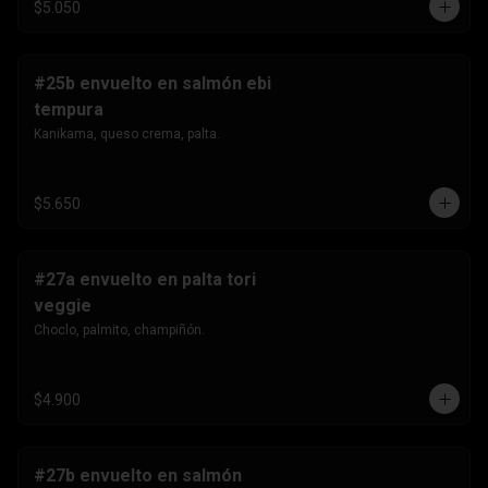
$5.050
#25b envuelto en salmón ebi
tempura
Kanikama, queso crema, palta.
$5.650
#27a envuelto en palta tori
veggie
Choclo, palmito, champiñón.
$4.900
#27b envuelto en salmón