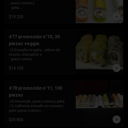
, queso crema y 

   palta.

 -10 Envuelto en salmon, relleno de 
$19.200
camarón, queso crema 

   y cebollín.

 -10 Envuelto en queso crema, relleno 
de palta y pollo.
#77 promoción n°10, 30
piezas veggie
-10 Envuelto en palta , relleno de 
choclo, champiñón y 

  queso crema. 

-10 Envuelto en sesamo, relleno de 
$14.100
champiñón , queso 

   crema y cebollín

-10 Tempura , relleno de palmito , queso 
crema y cebollín
#78 promoción n°11, 100
piezas
-10 Hosomaki, queso crema y palta

-10 California envuelto en sesamo , 
pollo queso crema y 

   cebollin,

$35.800
-10 California envuelto en ciboulette , 
palta, kanikama .
