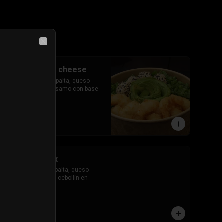
Close
#63 gohan ebi cheese
Camarón tempura, palta, queso 
crema, cebollín, sésamo con base 
de arroz.
$8.200
#66 gohan mix
Salmón, camarón, palta, queso 
crema, champiñón, cebollín en 
base de arroz.
$9.000