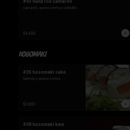
#93 hand roll camarón
camarón, queso crema y cebollín.
$4.600
Hosomaki
#35 hosomaki sake
Salmón y queso crema.
$3.800
#38 hosomaki kani