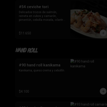
#54 ceviche tori
Delicados trozos de salmón, 
reineta en cubos y camarón, 
pimentón, cebolla morada, cilantro 
en leche de tigre.
$11.650
Hand roll
#90 hand roll kanikama
Kanikama, queso crema y cebollín.
$4.100