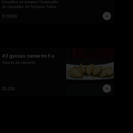
Envueltos en sesamo 10-envuelto 
en ciboulette -20 Tempura ,Todos 
base de pollo queso crema y 
$19.800
cebollin
#3 gyosas camarón 5 u
Gyozas de camarón.
$5.200