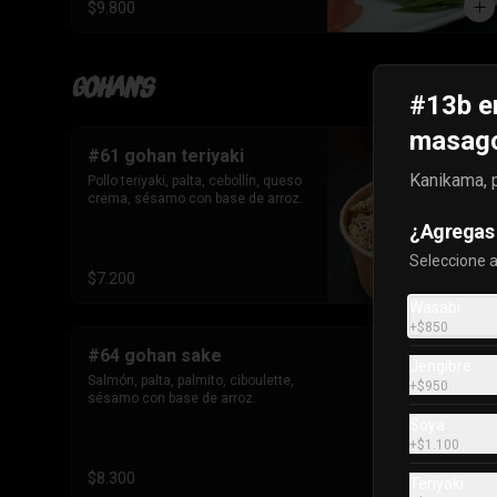
$9.800
Gohan's
#13b e
masago 
#61 gohan teriyaki
Kanikama, p
Pollo teriyaki, palta, cebollín, queso 
crema, sésamo con base de arroz.
¿Agregas 
Seleccione 
$7.200
Wasabi
+
$850
#64 gohan sake
Jengibre
Salmón, palta, palmito, ciboulette, 
+
$950
sésamo con base de arroz.
Soya
+
$1.100
$8.300
Teriyaki