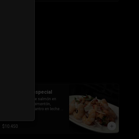
#53 ceviche especial
Delicados trozos de salmón en 
cubos y camarón, pimentón, 
cebolla morada, cilantro en leche 
de tigre.
$10.450