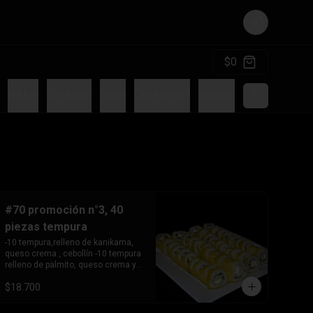
Login
$0
Nikkei
Sin Arroz
Nigiri
Cheese roll
Bebidas
Sushi Burger
#70 promoción n°3, 40
piezas tempura
-10 tempura,relleno de kanikama, 
queso crema , cebollín -10 tempura 
relleno de palmito, queso crema y 
cebollín   -10 tempura relleno de 
$18.700
pollo teriyaki ,queso crema y 

       cebollín.

-10 Tempura relleno de camarón, 