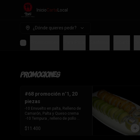
Inicio
Carta
Local
¿Dónde quieres pedir?
Promociones
Para Picar
Sashimis
Gohan's
Ce
Promociones
#68 promoción n°1, 20
piezas
-10 Envuelto en palta, Relleno de 
Camarón, Palta y Queso crema

 -10 Tempura , relleno de pollo 
teriyaki, queso crema y cebollín
$11.400