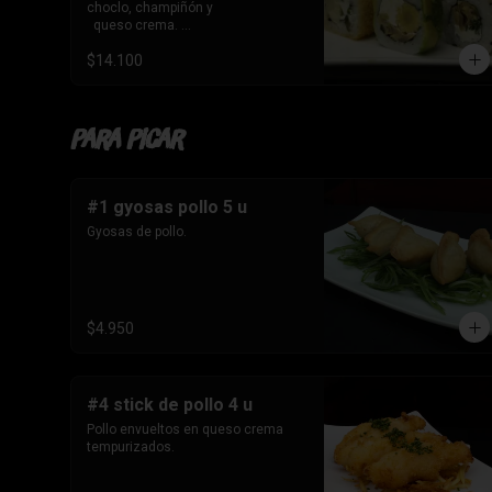
de kanikama, queso 

choclo, champiñón y 

   crema y cebollín.
  queso crema. 

-10 Envuelto en sesamo, relleno de 
$14.100
champiñón , queso 

   crema y cebollín

-10 Tempura , relleno de palmito , 
queso crema y cebollín
Para Picar
#1 gyosas pollo 5 u
Gyosas de pollo.
$4.950
#4 stick de pollo 4 u
Pollo envueltos en queso crema 
tempurizados.