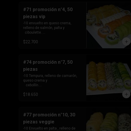
#71 promoción n°4, 50
piezas vip
-10 envuelto en queso crema, 
relleno de salmón, palta y 

  ciboulette. 

-10envuelto en palta , relleno de 
$22.700
pollo apanado, queso 

  crema y cebollín. 

-10tempura, relleno de pollo, queso 
crema y cebollín,

 10- tempura, relleno de camarón 
#74 promoción n°7, 50
queso crema y cebollín. -10 
piezas
envuelto en salmon, relleno de 
salmon camarón y 

-10 Tempura, relleno de camarón, 
  queso crema.
queso crema y 

   cebollín.

 -10 tempura, relleno de pollo, 
$18.650
queso crema y cebollín.

 -10 envuelto en palta , relleno de 
camarón y queso 

   crema. 

-10 envuelto en sesamo, relleno de 
#77 promoción n°10, 30
pollo , queso crema y 

piezas veggie
   cebollín.

 -10 envuelto en ciboulette, relleno 
-10 Envuelto en palta , relleno de 