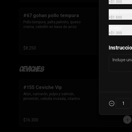
+
$1.300
Salsa acevi
#67 gohan pollo tempura
+
$1.500
Pollo tempura, palta,palmito, queso 
crema, cebollín en base de arroz.
Unagui
+
$1.300
Instrucci
$8.250
Ceviches
#155 Ceviche Vip
Atún, camarón, pulpo y salmón, 
pimentón, cebolla morada, cilantro.
$16.300