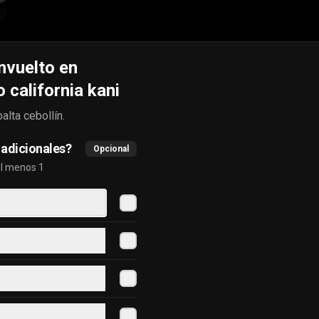
nvuelto en
california kani
#62 gohan tori
alta cebollín.
Salmón, camarón, palta, queso 
crema, sésamo con base de arroz.
adicionales?
Opcional
al menos 1
$8.650
#65 gohan veggie
champiñón, palta, choclo, 
palmitos,queso crema, cebollín en 
base de arroz.
$7.500