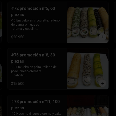
  cebollín. 

-10 envuelto en sesamo relleno de 
#72 promoción n°5, 60
kanikama, queso crema 

piezas
   y cebollín .
-10 Envuelto en ciboulette. relleno 
de camarón, queso 

  crema y cebollin.

-10 Envuelto en sésamo , relleno de 
$20.950
salmón, queso crema y 

   cebollin. 

-10 envuelto en palta, relleno de 
pollo, queso crema y 

  cebollin.

#75 promoción n°8, 30
-10 Tempura, relleno de palmito 
piezas
queso crema y ciboullete - 

  10 Tempura, relleno de pollo, 
-10 Envuelto en palta, relleno de 
queso crema y cebollin.

pollo, queso crema y 

- 10 hosomaki, relleno de queso 
   cebollín .

crema y palta
- 10 envuelto en sesamo, relleno de 
$15.500
pollo , queso crema 

   cebollín

- 10 tempura , relleno de pollo, 
queso crema y cebollín.
#78 promoción n°11, 100
piezas
-10 Hosomaki, queso crema y palta
