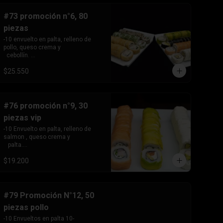
queso crema y cebollin.
#73 promoción n°6, 80
piezas
-10 envuelto en palta, relleno de 
pollo, queso crema y 

  cebollín. 

-10envuelto en salmón, relleno de 
$25.550
kanikama , queso crema 

  y cebollín.

 -10 envuelto en ciboulette, relleno 
de camarón, queso 

  crema y palta

#76 promoción n°9, 30
 -10 envuelto en sésamo, relleno de 
piezas vip
salmón, queso 

   crema y palta

-10 Envuelto en palta, relleno de 
-10 envuelto en queso crema , 
salmon , queso crema y 

relleno de palmito, choclo 

   palta.

  y champiñón .

 -10 Envuelto en salmon, relleno de 
-10 tempura relleno de kanikama, 
$19.200
camarón, queso crema 

queso crema y cebollin -10 
   y cebollín.

tempura, relleno de pollo, queso 
 -10 Envuelto en queso crema, 
crema y cebollín . -10 hosomaki, 
relleno de palta y pollo.
relleno de queso crema y palta
#79 Promoción N°12, 50
piezas pollo
-10 Envueltos en palta 10- 