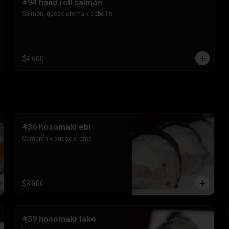
#94 hand roll salmón
Salmón, queso crema y cebollín.
$4.600
#36 hosomaki ebi
Camarón y queso crema.
$3.800
#39 hosomaki tako