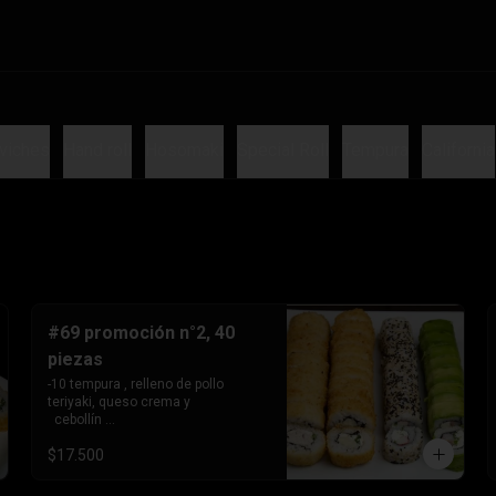
viches
Hand roll
Hosomaki
Special Roll
Tempura
California
#69 promoción n°2, 40
piezas
-10 tempura , relleno de pollo 
teriyaki, queso crema y 

  cebollín 

-10tempura, relleno de palmito , 
$17.500
queso crema y cebollín. -10 
envuelto en palta, relleno de 
Camaron, queso crema y 
