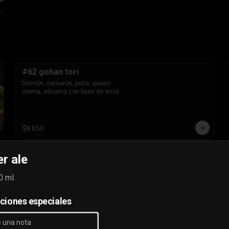
#62 gohan tori
Salmón, camarón, palta, queso 
crema, sésamo con base de arroz.
$8.650
r ale
#65 gohan veggie
champiñón, palta, choclo, 
0 ml.
palmitos,queso crema, cebollín en 
base de arroz.
cciones especiales
$7.500