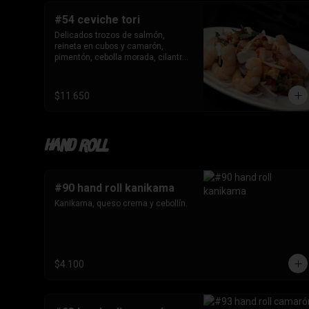
#54 ceviche tori
Delicados trozos de salmón, 
reineta en cubos y camarón, 
pimentón, cebolla morada, cilantro 
en leche de tigre.
$11.650
Hand roll
#90 hand roll kanikama
Kanikama, queso crema y cebollín.
$4.100