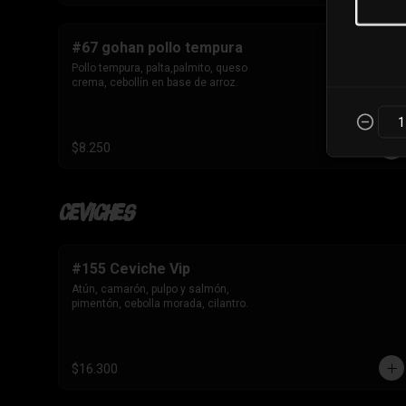
#67 gohan pollo tempura
Pollo tempura, palta,palmito, queso 
crema, cebollín en base de arroz.
$8.250
Ceviches
#155 Ceviche Vip
Atún, camarón, pulpo y salmón, 
pimentón, cebolla morada, cilantro.
$16.300