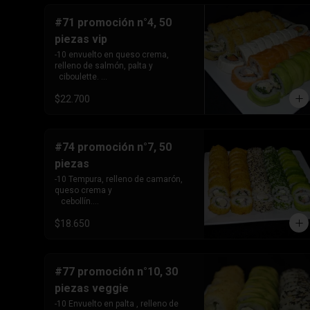
#71 promoción n°4, 50
piezas vip
-10 envuelto en queso crema, 
relleno de salmón, palta y 

  ciboulette. 

-10envuelto en palta , relleno de 
$22.700
pollo apanado, queso 

  crema y cebollín. 

-10tempura, relleno de pollo, queso 
crema y cebollín,

 10- tempura, relleno de camarón 
#74 promoción n°7, 50
queso crema y cebollín. -10 
piezas
envuelto en salmon, relleno de 
salmon camarón y 

-10 Tempura, relleno de camarón, 
  queso crema.
queso crema y 

   cebollín.

 -10 tempura, relleno de pollo, 
$18.650
queso crema y cebollín.

 -10 envuelto en palta , relleno de 
camarón y queso 

   crema. 

-10 envuelto en sesamo, relleno de 
#77 promoción n°10, 30
pollo , queso crema y 

piezas veggie
   cebollín.

 -10 envuelto en ciboulette, relleno 
-10 Envuelto en palta , relleno de 