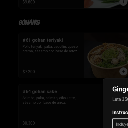
$9.800
Gohan's
#61 gohan teriyaki
Pollo teriyaki, palta, cebollín, queso 
crema, sésamo con base de arroz.
$7.200
Ginge
#64 gohan sake
Salmón, palta, palmito, ciboulette, 
Lata 35
sésamo con base de arroz.
Instru
$8.300