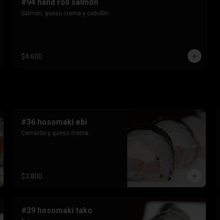
#94 hand roll salmón
Salmón, queso crema y cebollín.
$4.600
#36 hosomaki ebi
Camarón y queso crema.
$3.800
#39 hosomaki tako