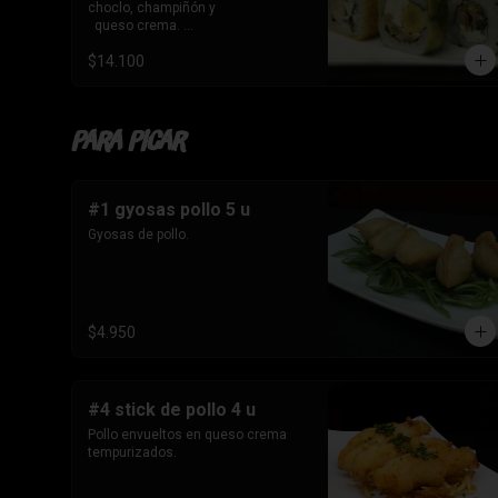
de kanikama, queso 

choclo, champiñón y 

   crema y cebollín.
  queso crema. 

-10 Envuelto en sesamo, relleno de 
$14.100
champiñón , queso 

   crema y cebollín

-10 Tempura , relleno de palmito , 
queso crema y cebollín
Para Picar
#1 gyosas pollo 5 u
Gyosas de pollo.
$4.950
#4 stick de pollo 4 u
Pollo envueltos en queso crema 
tempurizados.