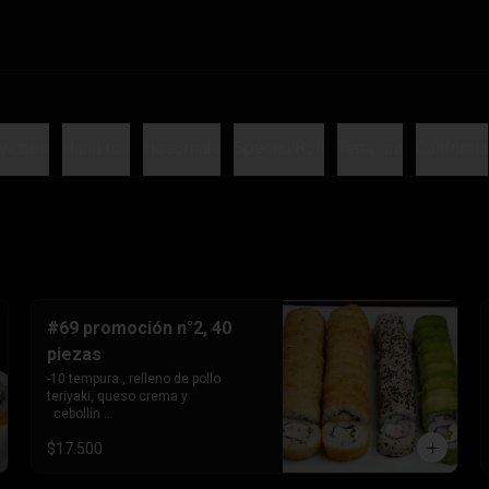
viches
Hand roll
Hosomaki
Special Roll
Tempura
California
#69 promoción n°2, 40
piezas
-10 tempura , relleno de pollo 
teriyaki, queso crema y 

  cebollín 

-10tempura, relleno de palmito , 
$17.500
queso crema y cebollín. -10 
envuelto en palta, relleno de 
Camaron, queso crema y 
