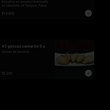
Envueltos en sesamo 10-envuelto 
en ciboulette -20 Tempura ,Todos 
base de pollo queso crema y 
$19.800
cebollin
#3 gyosas camarón 5 u
Gyozas de camarón.
$5.200