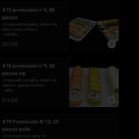
queso crema y cebollin.
#73 promoción n°6, 80
piezas
-10 envuelto en palta, relleno de 
pollo, queso crema y 

  cebollín. 

-10envuelto en salmón, relleno de 
$25.550
kanikama , queso crema 

  y cebollín.

 -10 envuelto en ciboulette, relleno 
de camarón, queso 

  crema y palta

#76 promoción n°9, 30
 -10 envuelto en sésamo, relleno de 
piezas vip
salmón, queso 

   crema y palta

-10 Envuelto en palta, relleno de 
-10 envuelto en queso crema , 
salmon , queso crema y 

relleno de palmito, choclo 

   palta.

  y champiñón .

 -10 Envuelto en salmon, relleno de 
-10 tempura relleno de kanikama, 
$19.200
camarón, queso crema 

queso crema y cebollin -10 
   y cebollín.

tempura, relleno de pollo, queso 
 -10 Envuelto en queso crema, 
crema y cebollín . -10 hosomaki, 
relleno de palta y pollo.
relleno de queso crema y palta
#79 Promoción N°12, 50
piezas pollo
-10 Envueltos en palta 10- 