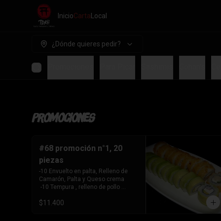
Inicio
Carta
Local
¿Dónde quieres pedir?
Promociones
Para Picar
Sashimis
Gohan's
Ce
Promociones
#68 promoción n°1, 20
piezas
-10 Envuelto en palta, Relleno de 
Camarón, Palta y Queso crema

 -10 Tempura , relleno de pollo 
teriyaki, queso crema y cebollín
$11.400