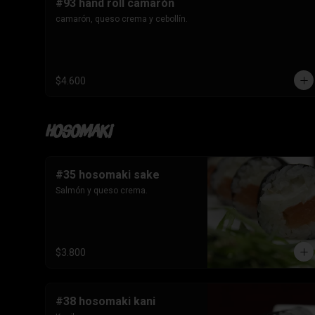
#93 hand roll camarón
camarón, queso crema y cebollín.
$4.600
Hosomaki
#35 hosomaki sake
Salmón y queso crema.
$3.800
#38 hosomaki kani