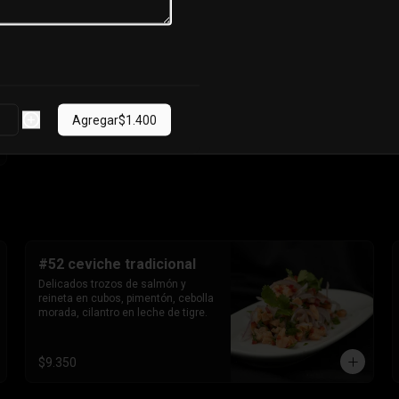
Agregar
$1.400
#52 ceviche tradicional
Delicados trozos de salmón y 
reineta en cubos, pimentón, cebolla 
morada, cilantro en leche de tigre.
$9.350