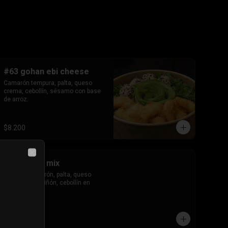
#63 gohan ebi cheese
Camarón tempura, palta, queso 
crema, cebollín, sésamo con base 
de arroz.
$8.200
Close
#66 gohan mix
Salmón, camarón, palta, queso 
crema, champiñón, cebollín en 
base de arroz.
$9.000