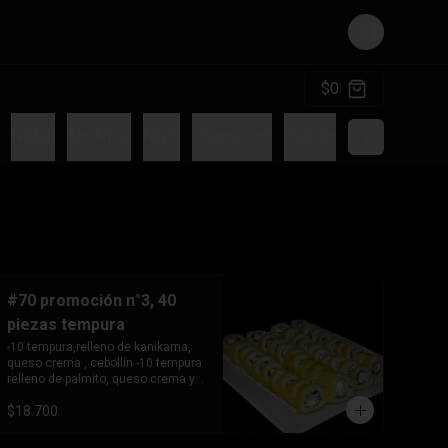
Login
$0
Nikkei
Sin Arroz
Nigiri
Cheese roll
Bebidas
Sushi Burger
#70 promoción n°3, 40
piezas tempura
-10 tempura,relleno de kanikama, 
queso crema , cebollín -10 tempura 
relleno de palmito, queso crema y 
cebollín   -10 tempura relleno de 
$18.700
pollo teriyaki ,queso crema y 

       cebollín.

-10 Tempura relleno de camarón, 