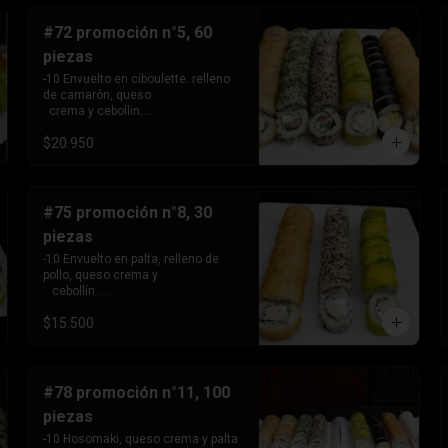
  cebollín. 

-10 envuelto en sesamo relleno de 
#72 promoción n°5, 60
kanikama, queso crema 

piezas
   y cebollín .
-10 Envuelto en ciboulette. relleno 
de camarón, queso 

  crema y cebollin.

-10 Envuelto en sésamo , relleno de 
$20.950
salmón, queso crema y 

   cebollin. 

-10 envuelto en palta, relleno de 
pollo, queso crema y 

  cebollin.

#75 promoción n°8, 30
-10 Tempura, relleno de palmito 
piezas
queso crema y ciboullete - 

  10 Tempura, relleno de pollo, 
-10 Envuelto en palta, relleno de 
queso crema y cebollin.

pollo, queso crema y 

- 10 hosomaki, relleno de queso 
   cebollín .

crema y palta
- 10 envuelto en sesamo, relleno de 
$15.500
pollo , queso crema 

   cebollín

- 10 tempura , relleno de pollo, 
queso crema y cebollín.
#78 promoción n°11, 100
piezas
-10 Hosomaki, queso crema y palta
