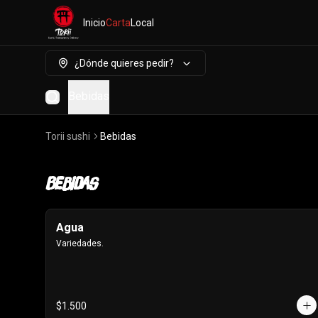
Inicio
Carta
Local
¿Dónde quieres pedir?
Bebidas
Torii sushi
Bebidas
Bebidas
Agua
Variedades.
$1.500