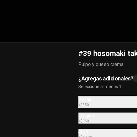
#39 hosomaki ta
Pulpo y queso crema.
¿Agregas adicionales?
Seleccione al menos 1
#36 hosomaki ebi
Wasabi
Camarón y queso crema.
+
$850
Jengibre
+
$950
$3.800
Soya