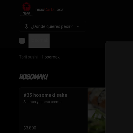
Inicio
Carta
Local
¿Dónde quieres pedir?
Hosomaki
Torii sushi
Hosomaki
Hosomaki
#35 hosomaki sake
Salmón y queso crema.
$3.800