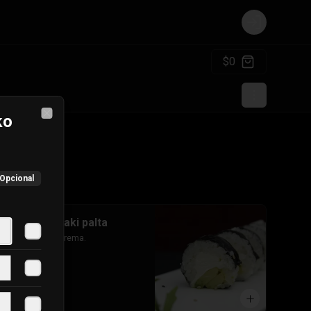
Login
$0
ko
Close
Opcional
#37 hosomaki palta
Palta y queso crema.
$3.600