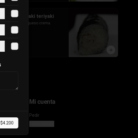
#40 hosomaki teriyaki
Pollo teriyaki y queso crema.
$3.700
s
Mi cuenta
Pedir
$4.200
Iniciar sesión