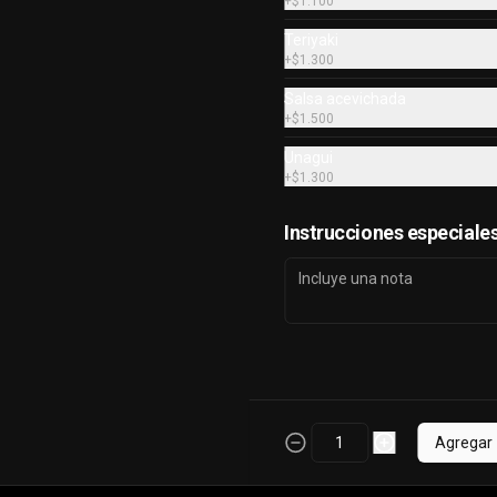
+
$1.100
Teriyaki
#39 hosomaki tako
+
$1.300
Pulpo y queso crema.
Salsa acevichada
+
$1.500
Unagui
+
$1.300
$4.200
Instrucciones especiale
condiciones
Redes sociales
privacidad
Instagram
Agregar
Facebook