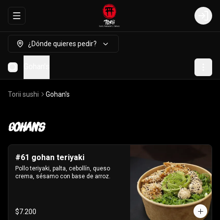
Abrir menu de navegación
Login
¿Dónde quieres pedir?
Gohan's
Torii sushi
Gohan's
Gohan's
#61 gohan teriyaki
Pollo teriyaki, palta, cebollín, queso 
crema, sésamo con base de arroz.
$7.200