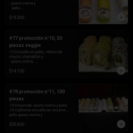
, queso crema y 

   palta.

 -10 Envuelto en salmon, relleno de 
$19.200
camarón, queso crema 

   y cebollín.

 -10 Envuelto en queso crema, relleno 
de palta y pollo.
#77 promoción n°10, 30
piezas veggie
-10 Envuelto en palta , relleno de 
choclo, champiñón y 

  queso crema. 

-10 Envuelto en sesamo, relleno de 
$14.100
champiñón , queso 

   crema y cebollín

-10 Tempura , relleno de palmito , queso 
crema y cebollín
#78 promoción n°11, 100
piezas
-10 Hosomaki, queso crema y palta

-10 California envuelto en sesamo , 
pollo queso crema y 

   cebollin,

$35.800
-10 California envuelto en ciboulette , 
palta, kanikama .
