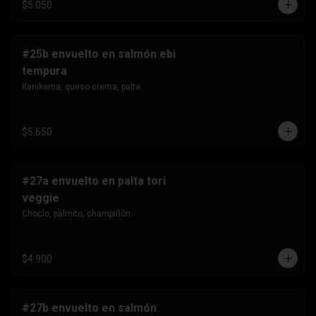
$5.050
#25b envuelto en salmón ebi
tempura
Kanikama, queso crema, palta.
$5.650
#27a envuelto en palta tori
veggie
Choclo, palmito, champiñón.
$4.900
#27b envuelto en salmón