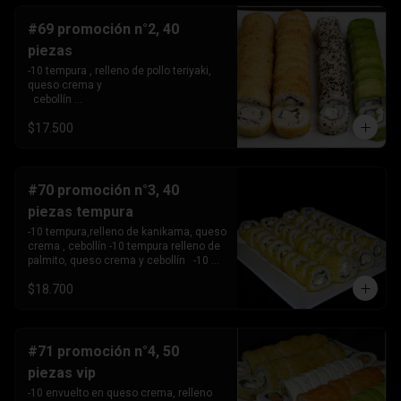
#69 promoción n°2, 40
piezas
-10 tempura , relleno de pollo teriyaki, 
queso crema y 

  cebollín 

-10tempura, relleno de palmito , queso 
$17.500
crema y cebollín. -10 envuelto en palta, 
relleno de Camaron, queso crema y 

  cebollín. 

-10 envuelto en sesamo relleno de 
kanikama, queso crema 

#70 promoción n°3, 40
   y cebollín .
piezas tempura
-10 tempura,relleno de kanikama, queso 
crema , cebollín -10 tempura relleno de 
palmito, queso crema y cebollín   -10 
tempura relleno de pollo teriyaki ,queso 
$18.700
crema y 

       cebollín.

-10 Tempura relleno de camarón, queso 
crema y cebollin.
#71 promoción n°4, 50
piezas vip
-10 envuelto en queso crema, relleno 