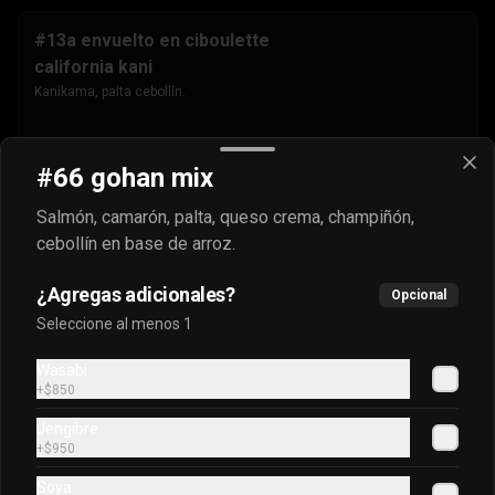
#13a envuelto en ciboulette
california kani
Kanikama, palta cebollín.
$4.500
#66 gohan mix
Salmón, camarón, palta, queso crema, champiñón,
#13b envuelto en masago
cebollín en base de arroz.
california kani
Kanikama, palta cebollín.
¿Agregas adicionales?
Opcional
Seleccione al menos 1
$4.500
Wasabi
+
$850
Jengibre
#13c envuelto en sésamo
+
$950
california kani
Soya
Kanikama, palta cebollín.