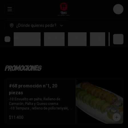
Abrir menu de navegación
Login
¿Dónde quieres pedir?
Promociones
Para Picar
Sashimis
Gohan's
Ceviches
Promociones
#68 promoción n°1, 20
piezas
-10 Envuelto en palta, Relleno de 
Camarón, Palta y Queso crema

 -10 Tempura , relleno de pollo teriyaki, 
queso crema y cebollín
$11.400