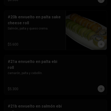
#20b envuelto en palta sake
cheese roll
Salmón, palta y queso crema.
$5.600
#21a envuelto en palta ebi
roll
camarón, palta y cebollín.
$5.300
#21b envuelto en salmón ebi