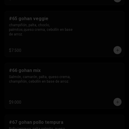
#65 gohan veggie
champiñón, palta, choclo, 
palmitos,queso crema, cebollín en base 
de arroz.
$7.500
#66 gohan mix
Salmón, camarón, palta, queso crema, 
champiñón, cebollín en base de arroz.
$9.000
#67 gohan pollo tempura
Pollo tempura, palta,palmito, queso 