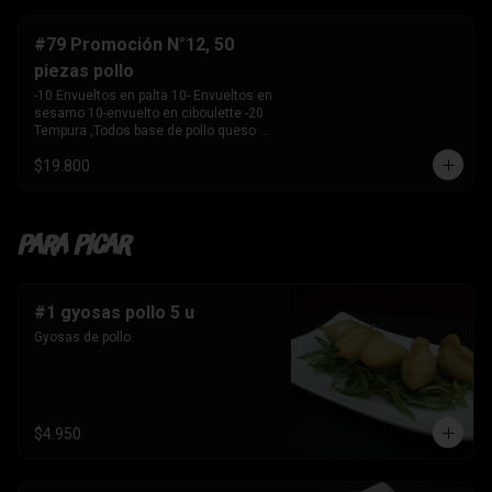
-10 Envuelto en salmon , camarón 
queso crema y 

    cebollín. 

#79 Promoción N°12, 50
-10 envuelto en palta , salmon, queso 
piezas pollo
crema y cebollín 

-10 Envuelto en queso crema, palmito, 
-10 Envueltos en palta 10- Envueltos en 
palta.

sesamo 10-envuelto en ciboulette -20 
-10 Tempura, kanikama y palta 

Tempura ,Todos base de pollo queso 
-10 Tempura, pollo , queso crema y 
crema y cebollin
cebollín. 

$19.800
-10 Tempura , Camaron y Palta. 

-10 Tempura . palmito , queso crema y 
cebollín. 

-1 Bebida 

Para Picar
    Coca Cola sin azúcar 1.5 ltros
#1 gyosas pollo 5 u
Gyosas de pollo.
$4.950