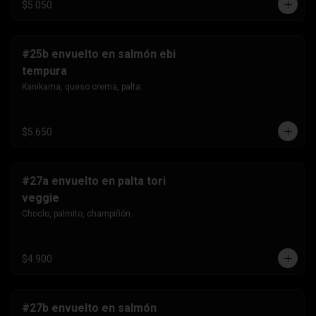
$5.050
#25b envuelto en salmón ebi
tempura
Kanikama, queso crema, palta.
$5.650
#27a envuelto en palta tori
veggie
Choclo, palmito, champiñón.
$4.900
#27b envuelto en salmón