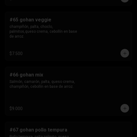
#65 gohan veggie
champiñón, palta, choclo, 
palmitos,queso crema, cebollín en base 
de arroz.
$7.500
#66 gohan mix
Salmón, camarón, palta, queso crema, 
champiñón, cebollín en base de arroz.
$9.000
#67 gohan pollo tempura
Pollo tempura, palta,palmito, queso 