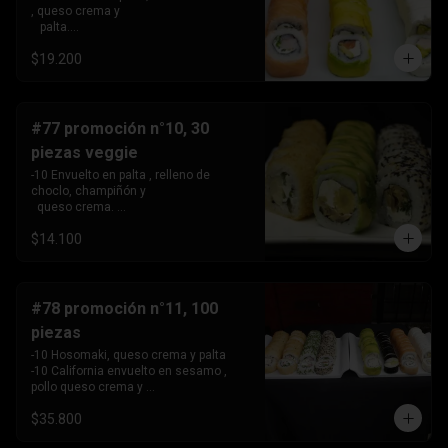
, queso crema y 

   palta.

 -10 Envuelto en salmon, relleno de 
$19.200
camarón, queso crema 

   y cebollín.

 -10 Envuelto en queso crema, relleno 
de palta y pollo.
#77 promoción n°10, 30
piezas veggie
-10 Envuelto en palta , relleno de 
choclo, champiñón y 

  queso crema. 

-10 Envuelto en sesamo, relleno de 
$14.100
champiñón , queso 

   crema y cebollín

-10 Tempura , relleno de palmito , queso 
crema y cebollín
#78 promoción n°11, 100
piezas
-10 Hosomaki, queso crema y palta

-10 California envuelto en sesamo , 
pollo queso crema y 

   cebollin,

$35.800
-10 California envuelto en ciboulette , 
palta, kanikama .
