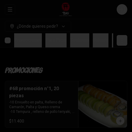
Abrir menu de navegación
Login
¿Dónde quieres pedir?
Promociones
Para Picar
Sashimis
Gohan's
Ceviches
Promociones
#68 promoción n°1, 20
piezas
-10 Envuelto en palta, Relleno de 
Camarón, Palta y Queso crema

 -10 Tempura , relleno de pollo teriyaki, 
queso crema y cebollín
$11.400