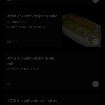
#20b envuelto en palta sake
cheese roll
Salmón, palta y queso crema.
$5.600
#21a envuelto en palta ebi
roll
camarón, palta y cebollín.
$5.300
#21b envuelto en salmón ebi