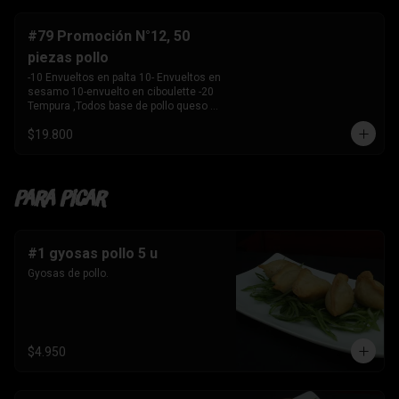
-10 Envuelto en salmon , camarón 
queso crema y 

    cebollín. 

#79 Promoción N°12, 50
-10 envuelto en palta , salmon, queso 
piezas pollo
crema y cebollín 

-10 Envuelto en queso crema, palmito, 
-10 Envueltos en palta 10- Envueltos en 
palta.

sesamo 10-envuelto en ciboulette -20 
-10 Tempura, kanikama y palta 

Tempura ,Todos base de pollo queso 
-10 Tempura, pollo , queso crema y 
crema y cebollin
cebollín. 

$19.800
-10 Tempura , Camaron y Palta. 

-10 Tempura . palmito , queso crema y 
cebollín. 

-1 Bebida 

Para Picar
    Coca Cola sin azúcar 1.5 ltros
#1 gyosas pollo 5 u
Gyosas de pollo.
$4.950