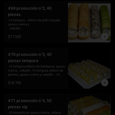
#69 promoción n°2, 40
piezas
-10 tempura , relleno de pollo teriyaki, 
queso crema y 

  cebollín 

-10tempura, relleno de palmito , queso 
$17.500
crema y cebollín. -10 envuelto en palta, 
relleno de Camaron, queso crema y 

  cebollín. 

-10 envuelto en sesamo relleno de 
kanikama, queso crema 

#70 promoción n°3, 40
   y cebollín .
piezas tempura
-10 tempura,relleno de kanikama, queso 
crema , cebollín -10 tempura relleno de 
palmito, queso crema y cebollín   -10 
tempura relleno de pollo teriyaki ,queso 
$18.700
crema y 

       cebollín.

-10 Tempura relleno de camarón, queso 
crema y cebollin.
#71 promoción n°4, 50
piezas vip
-10 envuelto en queso crema, relleno 