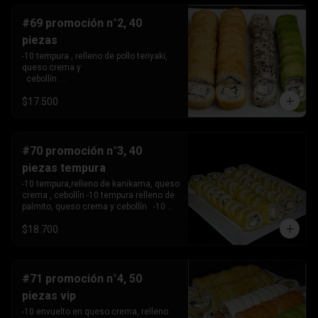
#69 promoción n°2, 40
piezas
-10 tempura , relleno de pollo teriyaki, 
queso crema y 

  cebollín 

-10tempura, relleno de palmito , queso 
$17.500
crema y cebollín. -10 envuelto en palta, 
relleno de Camaron, queso crema y 

  cebollín. 

-10 envuelto en sesamo relleno de 
kanikama, queso crema 

#70 promoción n°3, 40
   y cebollín .
piezas tempura
-10 tempura,relleno de kanikama, queso 
crema , cebollín -10 tempura relleno de 
palmito, queso crema y cebollín   -10 
tempura relleno de pollo teriyaki ,queso 
$18.700
crema y 

       cebollín.

-10 Tempura relleno de camarón, queso 
crema y cebollin.
#71 promoción n°4, 50
piezas vip
-10 envuelto en queso crema, relleno 