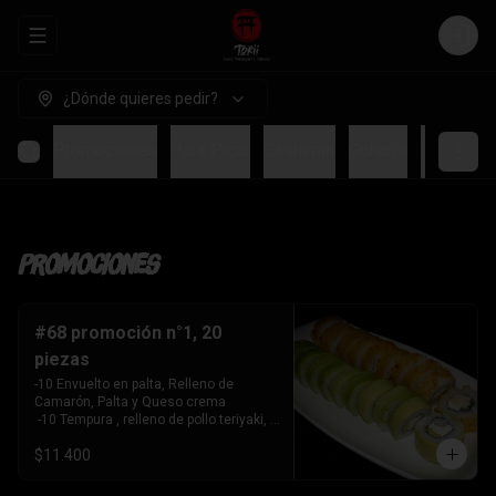
Abrir menu de navegación
Login
¿Dónde quieres pedir?
Promociones
Para Picar
Sashimis
Gohan's
Ceviches
Promociones
#68 promoción n°1, 20
piezas
-10 Envuelto en palta, Relleno de 
Camarón, Palta y Queso crema

 -10 Tempura , relleno de pollo teriyaki, 
queso crema y cebollín
$11.400