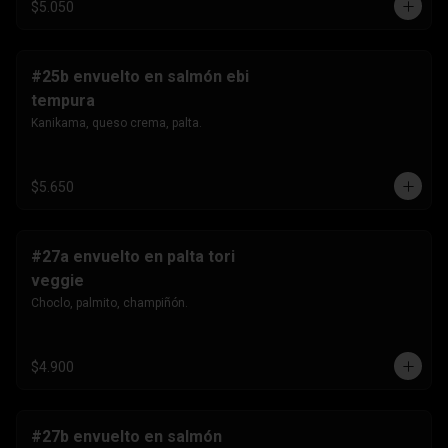
$5.050
#25b envuelto en salmón ebi
tempura
Kanikama, queso crema, palta.
$5.650
#27a envuelto en palta tori
veggie
Choclo, palmito, champiñón.
$4.900
#27b envuelto en salmón