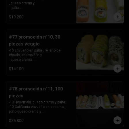
, queso crema y 

   palta.

 -10 Envuelto en salmon, relleno de 
$19.200
camarón, queso crema 

   y cebollín.

 -10 Envuelto en queso crema, relleno 
de palta y pollo.
#77 promoción n°10, 30
piezas veggie
-10 Envuelto en palta , relleno de 
choclo, champiñón y 

  queso crema. 

-10 Envuelto en sesamo, relleno de 
$14.100
champiñón , queso 

   crema y cebollín

-10 Tempura , relleno de palmito , queso 
crema y cebollín
#78 promoción n°11, 100
piezas
-10 Hosomaki, queso crema y palta

-10 California envuelto en sesamo , 
pollo queso crema y 

   cebollin,

$35.800
-10 California envuelto en ciboulette , 
palta, kanikama .
