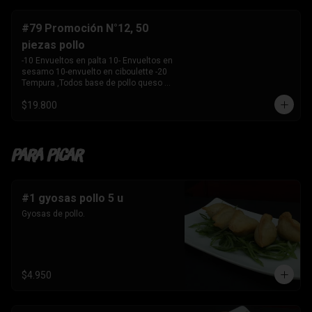
-10 Envuelto en salmon , camarón 
queso crema y 

    cebollín. 

#79 Promoción N°12, 50
-10 envuelto en palta , salmon, queso 
piezas pollo
crema y cebollín 

-10 Envuelto en queso crema, palmito, 
-10 Envueltos en palta 10- Envueltos en 
palta.

sesamo 10-envuelto en ciboulette -20 
-10 Tempura, kanikama y palta 

Tempura ,Todos base de pollo queso 
-10 Tempura, pollo , queso crema y 
crema y cebollin
cebollín. 

$19.800
-10 Tempura , Camaron y Palta. 

-10 Tempura . palmito , queso crema y 
cebollín. 

-1 Bebida 

Para Picar
    Coca Cola sin azúcar 1.5 ltros
#1 gyosas pollo 5 u
Gyosas de pollo.
$4.950