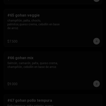
#65 gohan veggie
champiñón, palta, choclo, 
palmitos,queso crema, cebollín en base 
de arroz.
$7.500
#66 gohan mix
Salmón, camarón, palta, queso crema, 
champiñón, cebollín en base de arroz.
$9.000
#67 gohan pollo tempura
Pollo tempura, palta,palmito, queso 