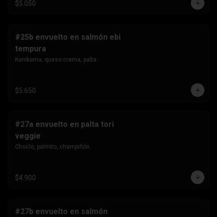
$5.050
#25b envuelto en salmón ebi
tempura
Kanikama, queso crema, palta.
$5.650
#27a envuelto en palta tori
veggie
Choclo, palmito, champiñón.
$4.900
#27b envuelto en salmón