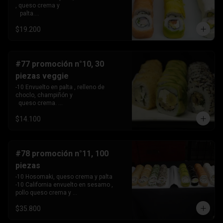
, queso crema y 

   palta.

 -10 Envuelto en salmon, relleno de 
$19.200
camarón, queso crema 

   y cebollín.

 -10 Envuelto en queso crema, relleno 
de palta y pollo.
#77 promoción n°10, 30
piezas veggie
-10 Envuelto en palta , relleno de 
choclo, champiñón y 

  queso crema. 

-10 Envuelto en sesamo, relleno de 
$14.100
champiñón , queso 

   crema y cebollín

-10 Tempura , relleno de palmito , queso 
crema y cebollín
#78 promoción n°11, 100
piezas
-10 Hosomaki, queso crema y palta

-10 California envuelto en sesamo , 
pollo queso crema y 

   cebollin,

$35.800
-10 California envuelto en ciboulette , 
palta, kanikama .
