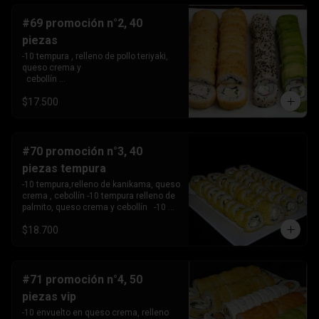
#69 promoción n°2, 40
piezas
-10 tempura , relleno de pollo teriyaki, 
queso crema y 

  cebollín 

-10tempura, relleno de palmito , queso 
$17.500
crema y cebollín. -10 envuelto en palta, 
relleno de Camaron, queso crema y 

  cebollín. 

-10 envuelto en sesamo relleno de 
kanikama, queso crema 

#70 promoción n°3, 40
   y cebollín .
piezas tempura
-10 tempura,relleno de kanikama, queso 
crema , cebollín -10 tempura relleno de 
palmito, queso crema y cebollín   -10 
tempura relleno de pollo teriyaki ,queso 
$18.700
crema y 

       cebollín.

-10 Tempura relleno de camarón, queso 
crema y cebollin.
#71 promoción n°4, 50
piezas vip
-10 envuelto en queso crema, relleno 