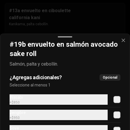
#13a envuelto en ciboulette
california kani
Kanikama, palta cebollín.
$4.500
#19b envuelto en salmón avocado
sake roll
#13b envuelto en masago
Salmón, palta y cebollín.
california kani
Kanikama, palta cebollín.
¿Agregas adicionales?
Opcional
Seleccione al menos 1
$4.500
Wasabi
+
$850
Jengibre
#13c envuelto en sésamo
+
$950
california kani
Soya
Kanikama, palta cebollín.