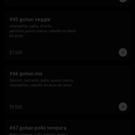
#65 gohan veggie
champiñón, palta, choclo, 
palmitos,queso crema, cebollín en base 
de arroz.
$7.500
#66 gohan mix
Salmón, camarón, palta, queso crema, 
champiñón, cebollín en base de arroz.
$9.000
#67 gohan pollo tempura
Pollo tempura, palta,palmito, queso 