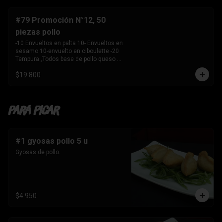
-10 Envuelto en salmon , camarón 
queso crema y 

    cebollín. 

#79 Promoción N°12, 50
-10 envuelto en palta , salmon, queso 
piezas pollo
crema y cebollín 

-10 Envuelto en queso crema, palmito, 
-10 Envueltos en palta 10- Envueltos en 
palta.

sesamo 10-envuelto en ciboulette -20 
-10 Tempura, kanikama y palta 

Tempura ,Todos base de pollo queso 
-10 Tempura, pollo , queso crema y 
crema y cebollin
cebollín. 

$19.800
-10 Tempura , Camaron y Palta. 

-10 Tempura . palmito , queso crema y 
cebollín. 

-1 Bebida 

Para Picar
    Coca Cola sin azúcar 1.5 ltros
#1 gyosas pollo 5 u
Gyosas de pollo.
$4.950