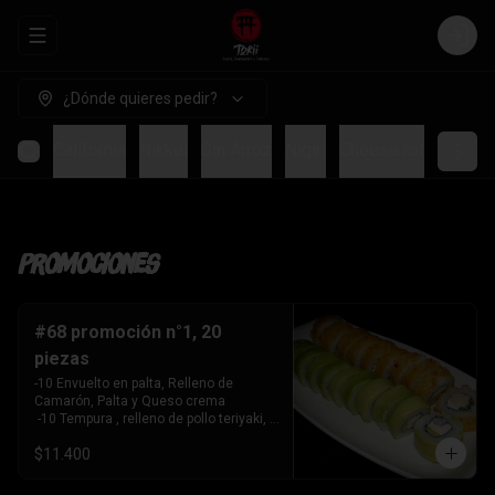
Abrir menu de navegación
Login
¿Dónde quieres pedir?
mpura
California
Nikkei
Sin Arroz
Nigiri
Cheese roll
Bebid
Promociones
#68 promoción n°1, 20
piezas
-10 Envuelto en palta, Relleno de 
Camarón, Palta y Queso crema

 -10 Tempura , relleno de pollo teriyaki, 
queso crema y cebollín
$11.400