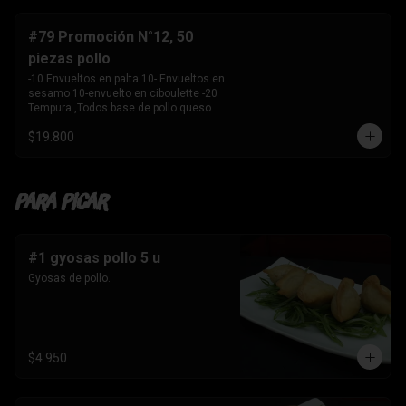
-10 Envuelto en salmon , camarón 
queso crema y 

    cebollín. 

#79 Promoción N°12, 50
-10 envuelto en palta , salmon, queso 
piezas pollo
crema y cebollín 

-10 Envuelto en queso crema, palmito, 
-10 Envueltos en palta 10- Envueltos en 
palta.

sesamo 10-envuelto en ciboulette -20 
-10 Tempura, kanikama y palta 

Tempura ,Todos base de pollo queso 
-10 Tempura, pollo , queso crema y 
crema y cebollin
cebollín. 

$19.800
-10 Tempura , Camaron y Palta. 

-10 Tempura . palmito , queso crema y 
cebollín. 

-1 Bebida 

Para Picar
    Coca Cola sin azúcar 1.5 ltros
#1 gyosas pollo 5 u
Gyosas de pollo.
$4.950