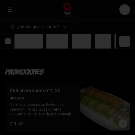
Abrir menu de navegación
Login
¿Dónde quieres pedir?
Promociones
Para Picar
Sashimis
Gohan's
Ceviches
Promociones
#68 promoción n°1, 20
piezas
-10 Envuelto en palta, Relleno de 
Camarón, Palta y Queso crema

 -10 Tempura , relleno de pollo teriyaki, 
queso crema y cebollín
$11.400