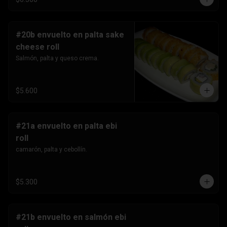
#20b envuelto en palta sake
cheese roll
Salmón, palta y queso crema.
$5.600
#21a envuelto en palta ebi
roll
camarón, palta y cebollín.
$5.300
#21b envuelto en salmón ebi