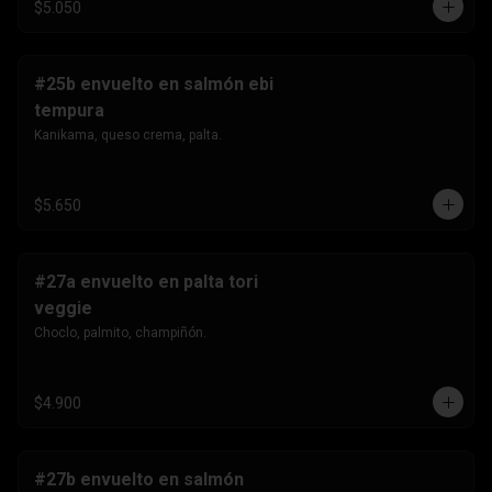
$5.050
#25b envuelto en salmón ebi
tempura
Kanikama, queso crema, palta.
$5.650
#27a envuelto en palta tori
veggie
Choclo, palmito, champiñón.
$4.900
#27b envuelto en salmón