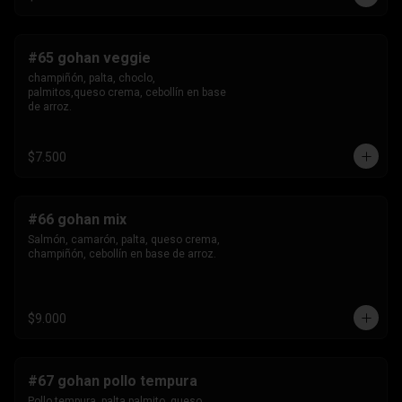
#65 gohan veggie
champiñón, palta, choclo, 
palmitos,queso crema, cebollín en base 
de arroz.
$7.500
#66 gohan mix
Salmón, camarón, palta, queso crema, 
champiñón, cebollín en base de arroz.
$9.000
#67 gohan pollo tempura
Pollo tempura, palta,palmito, queso 