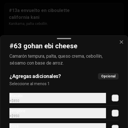
#13a envuelto en ciboulette
california kani
Kanikama, palta cebollín.
$4.500
#63 gohan ebi cheese
Camarón tempura, palta, queso crema, cebollín,
#13b envuelto en masago
sésamo con base de arroz.
california kani
Kanikama, palta cebollín.
¿Agregas adicionales?
Opcional
Seleccione al menos 1
$4.500
Wasabi
+
$850
Jengibre
#13c envuelto en sésamo
+
$950
california kani
Soya
Kanikama, palta cebollín.