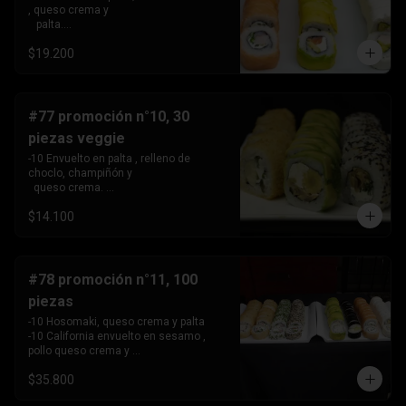
, queso crema y 

   palta.

 -10 Envuelto en salmon, relleno de 
$19.200
camarón, queso crema 

   y cebollín.

 -10 Envuelto en queso crema, relleno 
de palta y pollo.
#77 promoción n°10, 30
piezas veggie
-10 Envuelto en palta , relleno de 
choclo, champiñón y 

  queso crema. 

-10 Envuelto en sesamo, relleno de 
$14.100
champiñón , queso 

   crema y cebollín

-10 Tempura , relleno de palmito , queso 
crema y cebollín
#78 promoción n°11, 100
piezas
-10 Hosomaki, queso crema y palta

-10 California envuelto en sesamo , 
pollo queso crema y 

   cebollin,

$35.800
-10 California envuelto en ciboulette , 
palta, kanikama .
