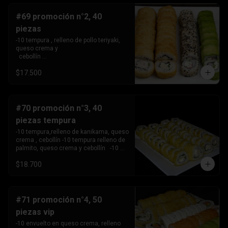
#69 promoción n°2, 40
piezas
-10 tempura , relleno de pollo teriyaki, 
queso crema y 

  cebollín 

-10tempura, relleno de palmito , queso 
$17.500
crema y cebollín. -10 envuelto en palta, 
relleno de Camaron, queso crema y 

  cebollín. 

-10 envuelto en sesamo relleno de 
kanikama, queso crema 

#70 promoción n°3, 40
   y cebollín .
piezas tempura
-10 tempura,relleno de kanikama, queso 
crema , cebollín -10 tempura relleno de 
palmito, queso crema y cebollín   -10 
tempura relleno de pollo teriyaki ,queso 
$18.700
crema y 

       cebollín.

-10 Tempura relleno de camarón, queso 
crema y cebollin.
#71 promoción n°4, 50
piezas vip
-10 envuelto en queso crema, relleno 