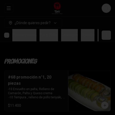
Abrir menu de navegación
Login
¿Dónde quieres pedir?
Promociones
Para Picar
Sashimis
Gohan's
Ceviches
Promociones
#68 promoción n°1, 20
piezas
-10 Envuelto en palta, Relleno de 
Camarón, Palta y Queso crema

 -10 Tempura , relleno de pollo teriyaki, 
queso crema y cebollín
$11.400