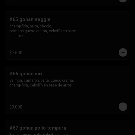
#65 gohan veggie
champiñón, palta, choclo, 
palmitos,queso crema, cebollín en base 
de arroz.
$7.500
#66 gohan mix
Salmón, camarón, palta, queso crema, 
champiñón, cebollín en base de arroz.
$9.000
#67 gohan pollo tempura
Pollo tempura, palta,palmito, queso 