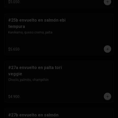
$5.050
#25b envuelto en salmón ebi
tempura
Kanikama, queso crema, palta.
$5.650
#27a envuelto en palta tori
veggie
Choclo, palmito, champiñón.
$4.900
#27b envuelto en salmón