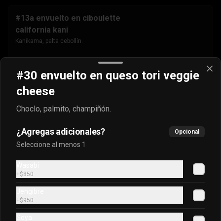
#13a envuelto en ciboulette
california kani
Kanikama, palta cebollín.
$4.500
#30 envuelto en queso tori veggie
cheese
#13b envuelto en masago
Choclo, palmito, champiñón.
california kani
Kanikama, palta cebollín.
¿Agregas adicionales?
Opcional
Seleccione al menos 1
$4.500
Wasabi
+
$850
Jengibre
#13c envuelto en sésamo
+
$950
california kani
Soya
Kanikama, palta cebollín.