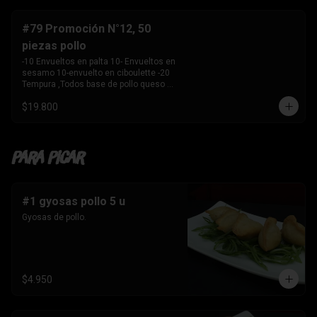
-10 Envuelto en salmon , camarón 
queso crema y 

    cebollín. 

#79 Promoción N°12, 50
-10 envuelto en palta , salmon, queso 
piezas pollo
crema y cebollín 

-10 Envuelto en queso crema, palmito, 
-10 Envueltos en palta 10- Envueltos en 
palta.

sesamo 10-envuelto en ciboulette -20 
-10 Tempura, kanikama y palta 

Tempura ,Todos base de pollo queso 
-10 Tempura, pollo , queso crema y 
crema y cebollin
cebollín. 

$19.800
-10 Tempura , Camaron y Palta. 

-10 Tempura . palmito , queso crema y 
cebollín. 

-1 Bebida 

Para Picar
    Coca Cola sin azúcar 1.5 ltros
#1 gyosas pollo 5 u
Gyosas de pollo.
$4.950