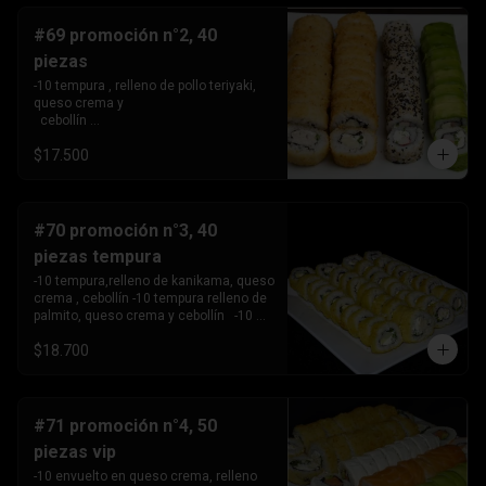
#69 promoción n°2, 40
piezas
-10 tempura , relleno de pollo teriyaki, 
queso crema y 

  cebollín 

-10tempura, relleno de palmito , queso 
$17.500
crema y cebollín. -10 envuelto en palta, 
relleno de Camaron, queso crema y 

  cebollín. 

-10 envuelto en sesamo relleno de 
kanikama, queso crema 

#70 promoción n°3, 40
   y cebollín .
piezas tempura
-10 tempura,relleno de kanikama, queso 
crema , cebollín -10 tempura relleno de 
palmito, queso crema y cebollín   -10 
tempura relleno de pollo teriyaki ,queso 
$18.700
crema y 

       cebollín.

-10 Tempura relleno de camarón, queso 
crema y cebollin.
#71 promoción n°4, 50
piezas vip
-10 envuelto en queso crema, relleno 