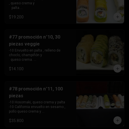
, queso crema y 

   palta.

 -10 Envuelto en salmon, relleno de 
$19.200
camarón, queso crema 

   y cebollín.

 -10 Envuelto en queso crema, relleno 
de palta y pollo.
#77 promoción n°10, 30
piezas veggie
-10 Envuelto en palta , relleno de 
choclo, champiñón y 

  queso crema. 

-10 Envuelto en sesamo, relleno de 
$14.100
champiñón , queso 

   crema y cebollín

-10 Tempura , relleno de palmito , queso 
crema y cebollín
#78 promoción n°11, 100
piezas
-10 Hosomaki, queso crema y palta

-10 California envuelto en sesamo , 
pollo queso crema y 

   cebollin,

$35.800
-10 California envuelto en ciboulette , 
palta, kanikama .
