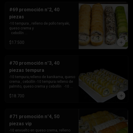
#69 promoción n°2, 40
piezas
-10 tempura , relleno de pollo teriyaki, 
queso crema y 

  cebollín 

-10tempura, relleno de palmito , queso 
$17.500
crema y cebollín. -10 envuelto en palta, 
relleno de Camaron, queso crema y 

  cebollín. 

-10 envuelto en sesamo relleno de 
kanikama, queso crema 

#70 promoción n°3, 40
   y cebollín .
piezas tempura
-10 tempura,relleno de kanikama, queso 
crema , cebollín -10 tempura relleno de 
palmito, queso crema y cebollín   -10 
tempura relleno de pollo teriyaki ,queso 
$18.700
crema y 

       cebollín.

-10 Tempura relleno de camarón, queso 
crema y cebollin.
#71 promoción n°4, 50
piezas vip
-10 envuelto en queso crema, relleno 