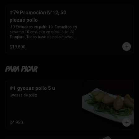
-10 Envuelto en salmon , camarón 
queso crema y 

    cebollín. 

#79 Promoción N°12, 50
-10 envuelto en palta , salmon, queso 
piezas pollo
crema y cebollín 

-10 Envuelto en queso crema, palmito, 
-10 Envueltos en palta 10- Envueltos en 
palta.

sesamo 10-envuelto en ciboulette -20 
-10 Tempura, kanikama y palta 

Tempura ,Todos base de pollo queso 
-10 Tempura, pollo , queso crema y 
crema y cebollin
cebollín. 

$19.800
-10 Tempura , Camaron y Palta. 

-10 Tempura . palmito , queso crema y 
cebollín. 

-1 Bebida 

Para Picar
    Coca Cola sin azúcar 1.5 ltros
#1 gyosas pollo 5 u
Gyosas de pollo.
$4.950