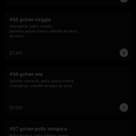
#65 gohan veggie
champiñón, palta, choclo, 
palmitos,queso crema, cebollín en base 
de arroz.
$7.500
#66 gohan mix
Salmón, camarón, palta, queso crema, 
champiñón, cebollín en base de arroz.
$9.000
#67 gohan pollo tempura
Pollo tempura, palta,palmito, queso 