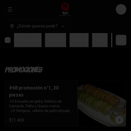
Abrir menu de navegación
Login
¿Dónde quieres pedir?
Promociones
Para Picar
Sashimis
Gohan's
Ceviches
Promociones
#68 promoción n°1, 20
piezas
-10 Envuelto en palta, Relleno de 
Camarón, Palta y Queso crema

 -10 Tempura , relleno de pollo teriyaki, 
queso crema y cebollín
$11.400