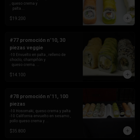
, queso crema y 

   palta.

 -10 Envuelto en salmon, relleno de 
$19.200
camarón, queso crema 

   y cebollín.

 -10 Envuelto en queso crema, relleno 
de palta y pollo.
#77 promoción n°10, 30
piezas veggie
-10 Envuelto en palta , relleno de 
choclo, champiñón y 

  queso crema. 

-10 Envuelto en sesamo, relleno de 
$14.100
champiñón , queso 

   crema y cebollín

-10 Tempura , relleno de palmito , queso 
crema y cebollín
#78 promoción n°11, 100
piezas
-10 Hosomaki, queso crema y palta

-10 California envuelto en sesamo , 
pollo queso crema y 

   cebollin,

$35.800
-10 California envuelto en ciboulette , 
palta, kanikama .
