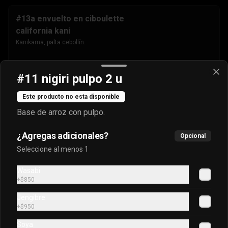
#13a envuelto en ciboulette
california kani
Kanikama, palta cebollín.
$4.500
#11 nigiri pulpo 2 u
Este producto no esta disponible
#13b envuelto en masago
Base de arroz con pulpo.
california kani
Kanikama, palta cebollín.
¿Agregas adicionales?
Opcional
Seleccione al menos 1
$4.500
Wasabi
+
$850
Jengibre
#13c envuelto en sésamo
+
$950
california kani
Soya
Kanikama, palta cebollín.