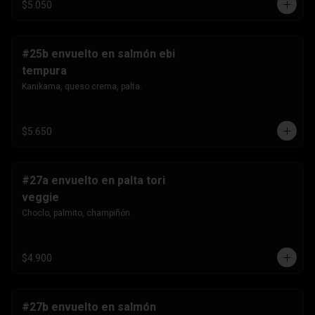
$5.050
#25b envuelto en salmón ebi
tempura
Kanikama, queso crema, palta.
$5.650
#27a envuelto en palta tori
veggie
Choclo, palmito, champiñón.
$4.900
#27b envuelto en salmón